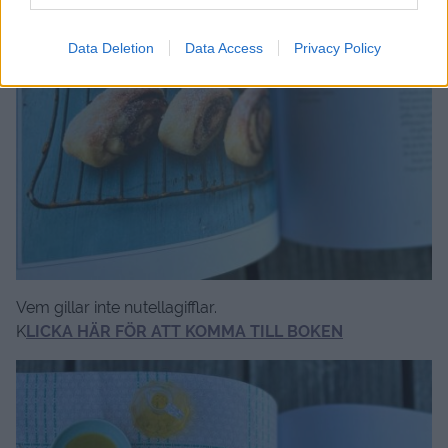
Data Deletion
Data Access
Privacy Policy
Vem gillar inte nutellagifflar.
K
LICKA HÄR FÖR ATT KOMMA TILL BOKEN