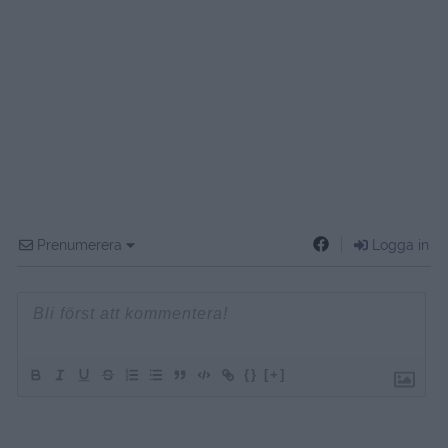
Prenumerera
Logga in
{}
[+]