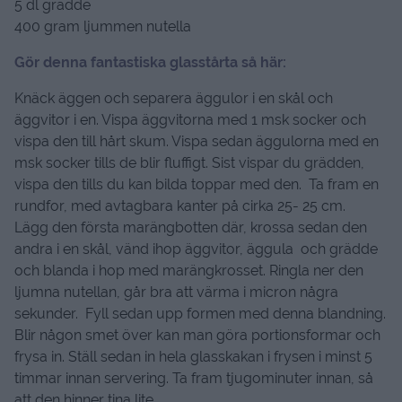
5 dl grädde
400 gram ljummen nutella
Gör denna fantastiska glasstårta så här:
Knäck äggen och separera äggulor i en skål och
äggvitor i en. Vispa äggvitorna med 1 msk socker och
vispa den till hårt skum. Vispa sedan äggulorna med en
msk socker tills de blir fluffigt. Sist vispar du grädden,
vispa den tills du kan bilda toppar med den. Ta fram en
rundfor, med avtagbara kanter på cirka 25- 25 cm.
Lägg den första marängbotten där, krossa sedan den
andra i en skål, vänd ihop äggvitor, äggula och grädde
och blanda i hop med marängkrosset. Ringla ner den
ljumna nutellan, går bra att värma i micron några
sekunder. Fyll sedan upp formen med denna blandning.
Blir någon smet över kan man göra portionsformar och
frysa in. Ställ sedan in hela glasskakan i frysen i minst 5
timmar innan servering. Ta fram tjugominuter innan, så
att den hinner tina lite.