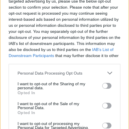
targeted advertising by us, please use the below opt-out
section to confirm your selection. Please note that after your
opt-out request is processed you may continue seeing
interest-based ads based on personal information utilized by
us or personal information disclosed to third parties prior to
your opt-out. You may separately opt-out of the further
disclosure of your personal information by third parties on the
IAB’s list of downstream participants. This information may
also be disclosed by us to third parties on the
IAB’s List of
Downstream Participants
that may further disclose it to other
third parties.
Personal Data Processing Opt Outs
I want to opt-out of the Sharing of my
Hej finingar,
personal data.
Hoppas ni haft en alldeles alldeles fantastisk
Opted In
midsommar.
I want to opt-out of the Sale of my
Här anlände gästerna strax innan tolv på förmiddagen
Personal Data.
för att vi skulle hinna med att binda kransar och laga
Opted In
midsommarlunch allesammans.
I want to opt-out of processing my
Personal Data for Targeted Advertising.