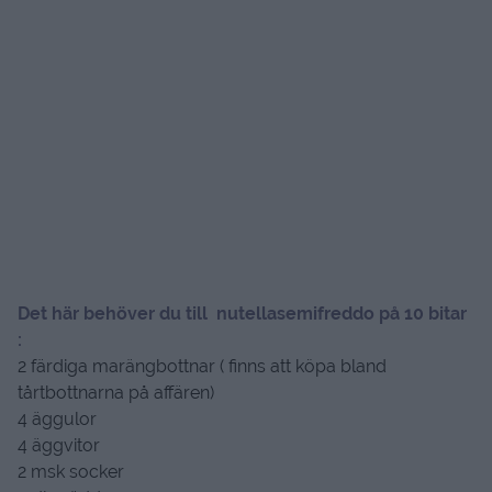
Det här behöver du till nutellasemifreddo på 10 bitar
:
2 färdiga marängbottnar ( finns att köpa bland
tårtbottnarna på affären)
4 äggulor
4 äggvitor
2 msk socker