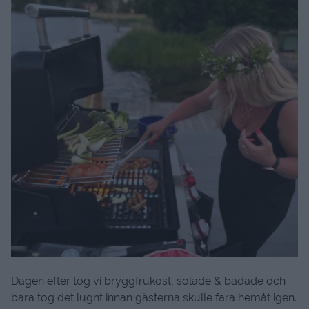
Dagen efter tog vi bryggfrukost, solade & badade och
bara tog det lugnt innan gästerna skulle fara hemåt igen.