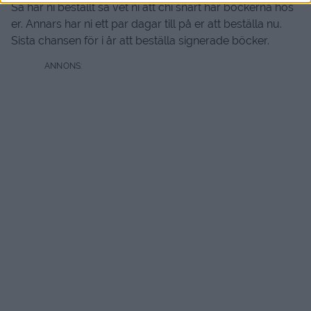
Så har ni beställt så vet ni att chi snart har böckerna hos
er. Annars har ni ett par dagar till på er att beställa nu.
Sista chansen för i år att beställa signerade böcker.