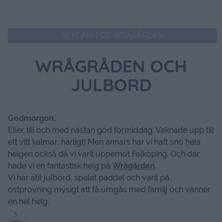
REKLAM FÖR WRÅGÅRDEN
WRÅGRÅDEN OCH
JULBORD
Godmorgon,
Eller till och med nästan god förmiddag. Vaknade upp till
ett vitt kalmar, härligt! Men annars har vi haft snö hela
helgen också då vi varit uppemot Falköping. Och där
hade vi en fantastisk helg på
Wrågården
.
Vi har ätit julbord, spelat paddel och varit på
ostprovning mysigt att få umgås med familj och vänner
en hel helg.
5