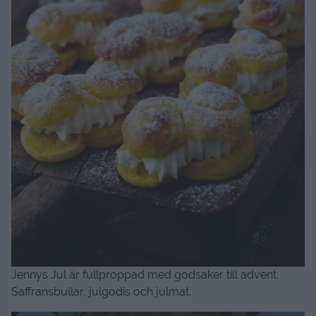
Jennys Jul är fullproppad med godsaker till advent.
Saffransbullar, julgodis och julmat.