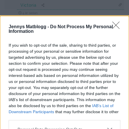
Victoria
4 år sedan
Rekommenderar Kastanjemannen på Netflix!😱
Jennys Matblogg -
Do Not Process My Personal
Information
Svara
0
If you wish to opt-out of the sale, sharing to third parties, or
processing of your personal or sensitive information for
Lisa
targeted advertising by us, please use the below opt-out
4 år sedan
section to confirm your selection. Please note that after your
opt-out request is processed you may continue seeing
Stranger things. 👍🏻
interest-based ads based on personal information utilized by
us or personal information disclosed to third parties prior to
Svara
0
your opt-out. You may separately opt-out of the further
disclosure of your personal information by third parties on the
Jonna
IAB’s list of downstream participants. This information may
also be disclosed by us to third parties on the
IAB’s List of
4 år sedan
Downstream Participants
that may further disclose it to other
Chicago Fire, Chicago Med, Virgin River
third parties.