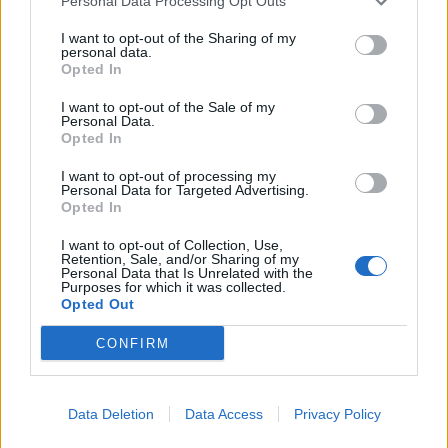
Personal Data Processing Opt Outs
Svara
0
I want to opt-out of the Sharing of my
personal data.
Opted In
I want to opt-out of the Sale of my
Personal Data.
Opted In
I want to opt-out of processing my
Personal Data for Targeted Advertising.
Opted In
I want to opt-out of Collection, Use,
REKLAM FÖR MINA BÖCKER
Retention, Sale, and/or Sharing of my
Personal Data that Is Unrelated with the
Purposes for which it was collected.
Opted Out
SIGNERINGSVECKA
CONFIRM
Godmorgon,
Då kickar vi snart igång signeringen för mina böcker,
Data Deletion
Data Access
Privacy Policy
imorgon kör vi upp till stockholm för att starta upp.