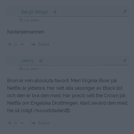
Bergh Bergh
4 år sedan
Kastanjemannen
Svara
0
Jenny
4 år sedan
Bron är min absoluta favorit. Men Virginia River på
Netflix är jättebra. Har sett alla säsonger av Black list
och den är bra den med. Har precis sett the Crown på
Netflix om Engelska Drottningen, klart sevärd den med.
Ha så roligt i huvudstaden😍.
Svara
0