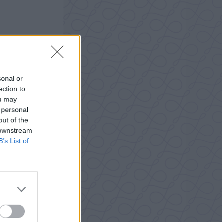
sonal or
ection to
ou may
 personal
out of the
 downstream
B’s List of