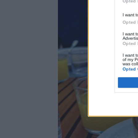
Opted 
I want t
Opted 
I want 
Advertis
Opted 
I want t
of my P
was col
Opted 