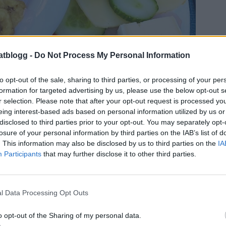
atblogg -
Do Not Process My Personal Information
to opt-out of the sale, sharing to third parties, or processing of your per
formation for targeted advertising by us, please use the below opt-out s
r selection. Please note that after your opt-out request is processed y
eing interest-based ads based on personal information utilized by us or
disclosed to third parties prior to your opt-out. You may separately opt-
losure of your personal information by third parties on the IAB’s list of
. This information may also be disclosed by us to third parties on the
IA
allt, så man behöver inte lämna området om
Participants
that may further disclose it to other third parties.
r gjort i onödan. Även en spaavdelning finns för
terligare. Kika in
här
vetja.
l Data Processing Opt Outs
o opt-out of the Sharing of my personal data.