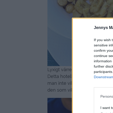
Jennys M
If you wish 
sensitive in
confirm you
continue se
information 
further disc
Lyxigt värre.
participants
Detta hotellet har verkligen 
Downstream 
man inte vill. Vilket vi inte ha
den som vill skämma bort sig yt
Persona
I want t