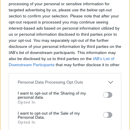
så har jag tjuvstartat med ännu mera adventsmys.
processing of your personal or sensitive information for
Varför vänta och längta när man bara kan plocka fram
targeted advertising by us, please use the below opt-out
det och njuta av pyntet länge liksom.
section to confirm your selection. Please note that after your
opt-out request is processed you may continue seeing
Hur gör ni med julgranen ? Går ni och väntar enda fram
interest-based ads based on personal information utilized by
us or personal information disclosed to third parties prior to
till den 23:e innan ni tar in den? Eller är ni som jag som
your opt-out. You may separately opt-out of the further
vill hinna se mig mätt på den ordentligt innan den åker ut
disclosure of your personal information by third parties on the
igen?
IAB’s list of downstream participants. This information may
also be disclosed by us to third parties on the
IAB’s List of
Downstream Participants
that may further disclose it to other
third parties.
Personal Data Processing Opt Outs
I want to opt-out of the Sharing of my
personal data.
Opted In
I want to opt-out of the Sale of my
Personal Data.
Opted In