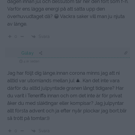
dagen innan jul och dessutom tar ner den fort som f-n.
Varför ens lägga energi på att sätta upp den
överhuvudtaget då? 😀 Vackra saker vill man ju njuta
av länge.
Svara
0
Gülay
4 år sedan
Jag har följt dig länge,innan corona minns jag att ni
alltid var utomlands mellan jul 🎄. Kan det inte vara
därför du alltid julpyntade granen långt tidigare? Har
du varit i Teneriffa innan och om det inte är för privat
åker du med släktingar eller kompisar? Jag julpyntar
allt första advent och ja efter nyår plockar jag bort,blir
så trött på tomtar:))
Svara
0