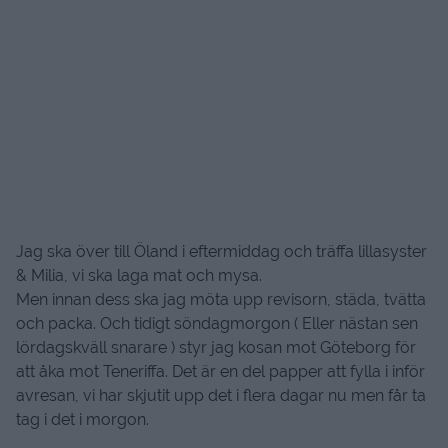
Jag ska över till Öland i eftermiddag och träffa lillasyster
& Milia, vi ska laga mat och mysa.
Men innan dess ska jag möta upp revisorn, städa, tvätta
och packa. Och tidigt söndagmorgon ( Eller nästan sen
lördagskväll snarare ) styr jag kosan mot Göteborg för
att åka mot Teneriffa. Det är en del papper att fylla i inför
avresan, vi har skjutit upp det i flera dagar nu men får ta
tag i det i morgon.