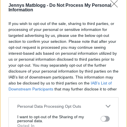
Jennys Matblogg -
Do Not Process My Personal
Information
Carina Thomasson
1 år sedan
If you wish to opt-out of the sale, sharing to third parties, or
processing of your personal or sensitive information for
Om men vill göra dom mjölkproteinfria vad väljer man
targeted advertising by us, please use the below opt-out
då?
section to confirm your selection. Please note that after your
opt-out request is processed you may continue seeing
Svara
0
interest-based ads based on personal information utilized by
us or personal information disclosed to third parties prior to
your opt-out. You may separately opt-out of the further
Johanna
disclosure of your personal information by third parties on the
Reply to
Carina Thomasson
1 år sedan
IAB’s list of downstream participants. This information may
Vet om att du kan göra dem på vatten också istället för
also be disclosed by us to third parties on the
IAB’s List of
Downstream Participants
that may further disclose it to other
mjölk annars det du vanliga fall byter ut mjölk till funkar
third parties.
också utmärkt
Personal Data Processing Opt Outs
0
Svara
I want to opt-out of the Sharing of my
personal data.
kerstin
Opted In