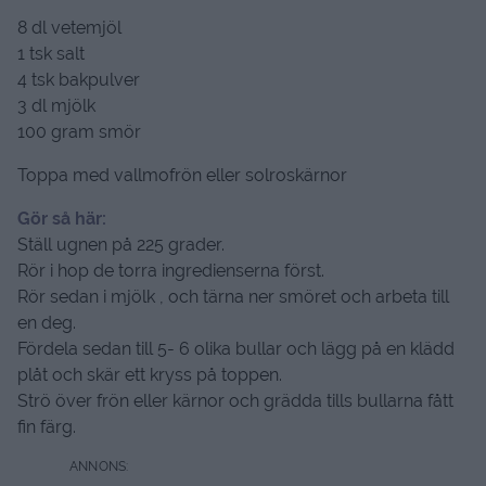
8 dl vetemjöl
1 tsk salt
4 tsk bakpulver
3 dl mjölk
100 gram smör
Toppa med vallmofrön eller solroskärnor
Gör så här:
Ställ ugnen på 225 grader.
Rör i hop de torra ingredienserna först.
Rör sedan i mjölk , och tärna ner smöret och arbeta till
en deg.
Fördela sedan till 5- 6 olika bullar och lägg på en klädd
plåt och skär ett kryss på toppen.
Strö över frön eller kärnor och grädda tills bullarna fått
fin färg.