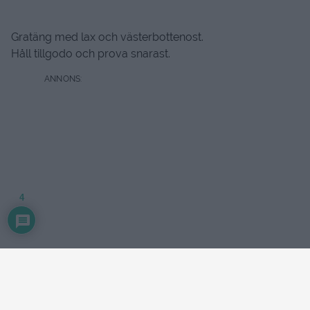
Gratäng med lax och västerbottenost.
Håll tillgodo och prova snarast.
4