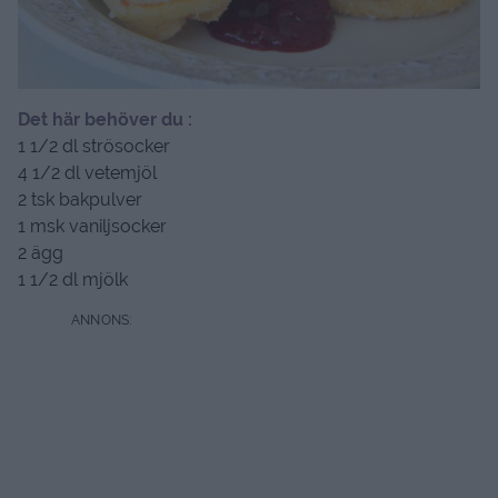
Det här behöver du :
1 1/2 dl strösocker
4 1/2 dl vetemjöl
2 tsk bakpulver
1 msk vaniljsocker
2 ägg
1 1/2 dl mjölk