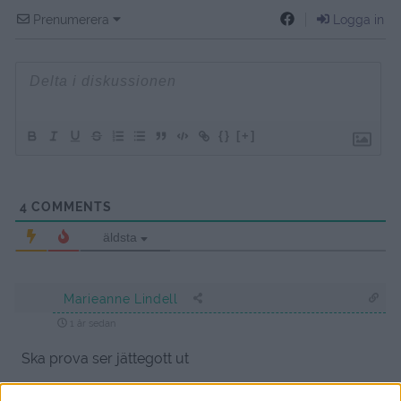
Prenumerera
Logga in
{}
[+]
4
COMMENTS
äldsta
Marieanne Lindell
1 år sedan
Ska prova ser jättegott ut
Svara
0