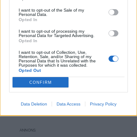
Reply to
Carina Thomasson
1 år sedan
I want to opt-out of the Sale of my
jag har tagit apelsin juice istället för mjölk när jag lagar
Personal Data.
Opted In
amerikanska pannkakor och det går mycket bra,
I want to opt-out of processing my
0
Svara
Personal Data for Targeted Advertising.
Opted In
I want to opt-out of Collection, Use,
Retention, Sale, and/or Sharing of my
Personal Data that Is Unrelated with the
Purposes for which it was collected.
Opted Out
CONFIRM
Data Deletion
Data Access
Privacy Policy
SÖNDAGSFRUKOST