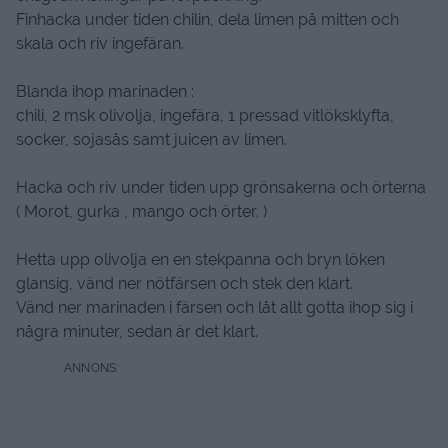
Tillsätt sedan vatten i kastrullen och koka riset där i,
enligt anvisningar på förpackning.
Finhacka under tiden chilin, dela limen på mitten och
skala och riv ingefäran.
Blanda ihop marinaden :
chili, 2 msk olivolja, ingefära, 1 pressad vitlöksklyfta,
socker, sojasås samt juicen av limen.
Hacka och riv under tiden upp grönsakerna och örterna
( Morot, gurka , mango och örter. )
Hetta upp olivolja en en stekpanna och bryn löken
glansig, vänd ner nötfärsen och stek den klart.
Vänd ner marinaden i färsen och låt allt gotta ihop sig i
några minuter, sedan är det klart.