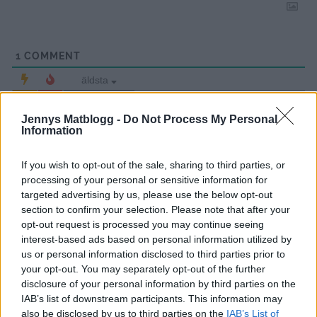
1
COMMENT
äldsta
Jennys Matblogg -
Do Not Process My Personal
Information
Ajli Müller
If you wish to opt-out of the sale, sharing to third parties, or
processing of your personal or sensitive information for
4 år sedan
targeted advertising by us, please use the below opt-out
Det ser jättefräscht ut! Jag ska äta chicken nuggets ;D
section to confirm your selection. Please note that after your
opt-out request is processed you may continue seeing
Svara
0
interest-based ads based on personal information utilized by
us or personal information disclosed to third parties prior to
your opt-out. You may separately opt-out of the further
disclosure of your personal information by third parties on the
IAB’s list of downstream participants. This information may
also be disclosed by us to third parties on the
IAB’s List of