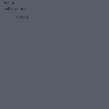
1 1/2 msk paprikapulver
1/2 – 1 msk sambal oelek ( undvik om du inte vill ha
hetta)
salt & peppar