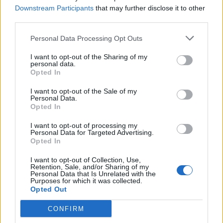
Downstream Participants
that may further disclose it to other
third parties.
Personal Data Processing Opt Outs
I want to opt-out of the Sharing of my
personal data.
VECKOMATSEDEL
Opted In
I want to opt-out of the Sale of my
Personal Data.
Söndag var det idag. Det betyder i vanlig ordning att det
Opted In
är dags för veckomatsedeln.
I want to opt-out of processing my
Varsågoda.
Personal Data for Targeted Advertising.
Opted In
I want to opt-out of Collection, Use,
Retention, Sale, and/or Sharing of my
Personal Data that Is Unrelated with the
Purposes for which it was collected.
Opted Out
CONFIRM