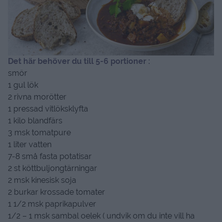
Det här behöver du till 5-6 portioner :
smör
1 gul lök
2 rivna morötter
1 pressad vitlöksklyfta
1 kilo blandfärs
3 msk tomatpure
1 liter vatten
7-8 små fasta potatisar
2 st köttbuljongtärningar
2 msk kinesisk soja
2 burkar krossade tomater