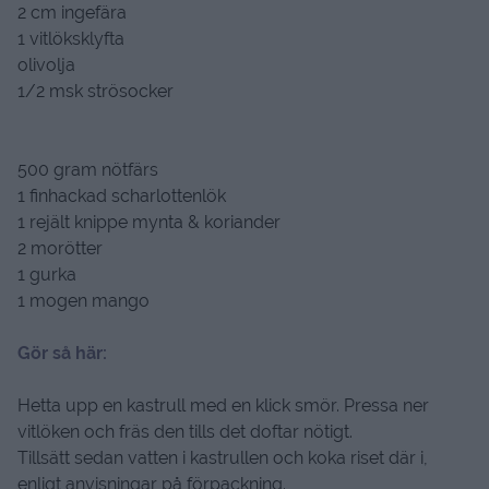
1 chili
i lime
2 cm ingefära
1 vitlöksklyfta
olivolja
1/2 msk strösocker
500 gram nötfärs
1 finhackad scharlottenlök
1 rejält knippe mynta & koriander
2 morötter
1 gurka
1 mogen mango
Gör så här:
Hetta upp en kastrull med en klick smör. Pressa ner
vitlöken och fräs den tills det doftar nötigt.