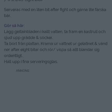
1/2 dl strösocker
7-8 st after eight bitar
Serveras med en liten bit after fight och gärna lite färska
bär.
Gör så här:
Lägg geltainbladen i kallt vatten, ta fram en kastrull och
sjud upp grädde & socker.
Ta bort från plattan. Krama ur vattnet ur gelatinet & vänd
ner after eight bitar och rör/ vispa så allt blandar sig
ordentligt.
Häll upp i fina serveringsglas.