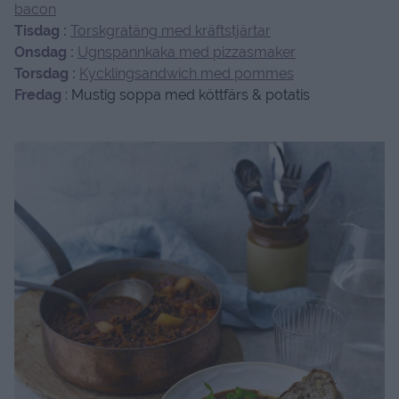
Måndag
:
Ceasarsallad med räkor och knaperstekt
bacon
Tisdag :
Torskgratäng med kräftstjärtar
Onsdag :
Ugnspannkaka med pizzasmaker
Torsdag :
Kycklingsandwich med pommes
Fredag
: Mustig soppa med köttfärs & potatis