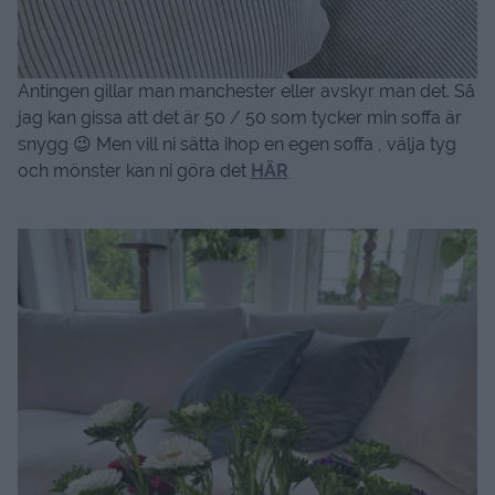
Antingen gillar man manchester eller avskyr man det. Så
jag kan gissa att det är 50 / 50 som tycker min soffa är
snygg 😉 Men vill ni sätta ihop en egen soffa , välja tyg
och mönster kan ni göra det
HÄR