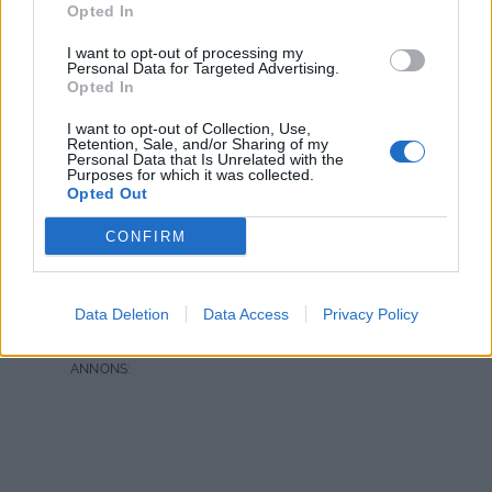
Opted In
PIFF I VARDAGSRUMMET
I want to opt-out of processing my
Personal Data for Targeted Advertising.
Opted In
Hej finingar,
Ber om ursäkt för frånvaron här, men jag är desto
I want to opt-out of Collection, Use,
flitigare på Instagram nu när det har varit så jäkla varmt.
Retention, Sale, and/or Sharing of my
Personal Data that Is Unrelated with the
Hoppas att ni också har en skön sommar, och njuter av
Purposes for which it was collected.
Opted Out
sol och bad.
CONFIRM
För 10 veckor sedan beställde jag en soffa, och vet inte
om det bara är jag som är otålig. Man vill ju ha soffan i
samma sekund som man bestämt sig…. men den som
Data Deletion
Data Access
Privacy Policy
väntar på något gott.