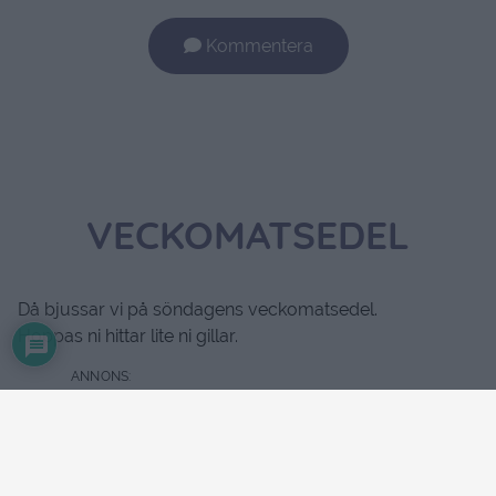
Kommentera
VECKOMATSEDEL
Då bjussar vi på söndagens veckomatsedel.
Hoppas ni hittar lite ni gillar.