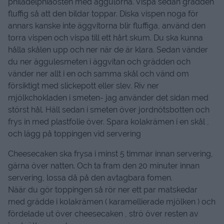
philadelphiaosten med äggulorna. Vispa sedan grädden
fluffig så att den bildar toppar. Diska vispen noga för
annars kanske inte äggvitorna blir fluffiga, använd den
torra vispen och vispa till ett hårt skum. Du ska kunna
hålla skålen upp och ner när de är klara. Sedan vänder
du ner äggulesmeten i äggvitan och grädden och
vänder ner allt i en och samma skål och vänd om
försiktigt med slickepott eller slev. Riv ner
mjölkchokladen i smeten- jag använder det sidan med
störst hål. Häll sedan i smeten över jordnötsbotten och
frys in med plastfolie över. Spara kolakrämen i en skål ,
och lägg på toppingen vid servering
Cheesecaken ska frysa i minst 5 timmar innan servering,
gärna över natten. Och ta fram den 20 minuter innan
servering, lossa då på den avtagbara fomen.
Näär du gör toppingen så rör ner ett par matskedar
med grädde i kolakrämen ( karamellierade mjölken ) och
fördelade ut över cheesecaken , strö över resten av