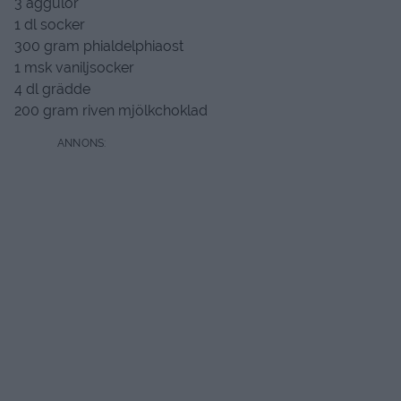
3 äggulor
1 dl socker
300 gram phialdelphiaost
1 msk vaniljsocker
4 dl grädde
200 gram riven mjölkchoklad