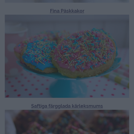
Fina Påskkakor
Saftiga färgglada kärleksmums