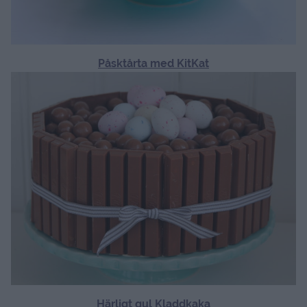
Påsktårta med KitKat
Härligt gul Kladdkaka