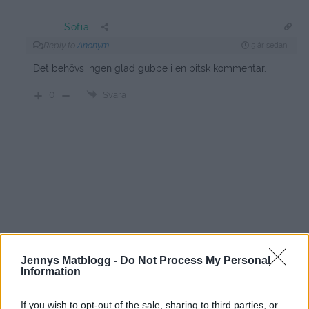
Sofia
Reply to
Anonym
5 år sedan
Det behövs ingen glad gubbe i en bitsk kommentar.
0
Svara
Jennys Matblogg -
Do Not Process My Personal
Baka till påsk
Information
If you wish to opt-out of the sale, sharing to third parties, or