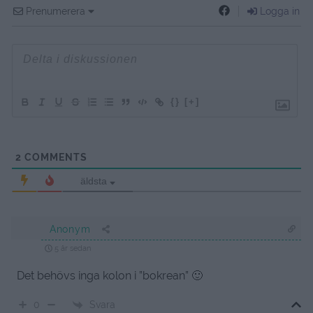
Prenumerera
Logga in
{}
[+]
2
COMMENTS
äldsta
Anonym
5 år sedan
Det behövs inga kolon i ”bokrean” 🙂
Svara
0