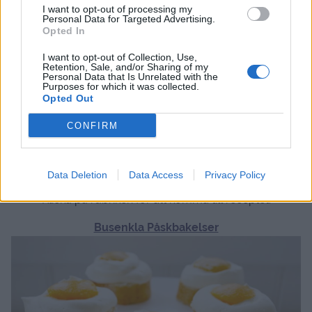
I want to opt-out of processing my
Personal Data for Targeted Advertising.
Opted In
I want to opt-out of Collection, Use,
Retention, Sale, and/or Sharing of my
Personal Data that Is Unrelated with the
Purposes for which it was collected.
Opted Out
CONFIRM
Här kommer ett inlägg med lite gott & blandat du kan
Data Deletion
Data Access
Privacy Policy
baka och bjuda på till påsk.
Klicka på rubriken för att komma till receptet:
Busenkla Påskbakelser