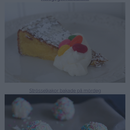
Strösselkakor bakade på mördeg