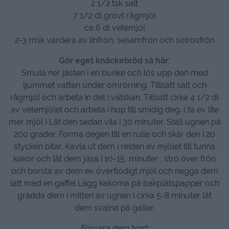
2 1/2 tsk salt
7 1/2 dl grovt rågmjöl
ca 6 dl vetemjöl
2-3 msk vardera av linfrön, sesamfrön och solrosfrön
Gör eget knäckebröd så här:
Smula ner jästen i en bunke och lös upp den med
ljummet vatten under omrörning. Tillsätt salt och
rågmjöl och arbeta in det i vätskan. Tillsätt cirka 4 1/2 dl
av vetemjölet och arbeta i hop till smidig deg. ( ta ev lite
mer mjöl ) Låt den sedan vila i 30 minuter. Ställ ugnen på
200 grader. Forma degen till en rulle och skär den i 20
stycken bitar. Kavla ut dem i resten av mjölet till tunna
kakor och låt dem jäsa i 10-15 minuter , strö över frön
och borsta av dem ev överflödigt mjöl och nagga dem
lätt med en gaffel Lägg kakorna på bakplåtspapper och
grädda dem i mitten av ugnen i cirka 5-8 minuter låt
dem svalna på galler.
Förvara dem torrt