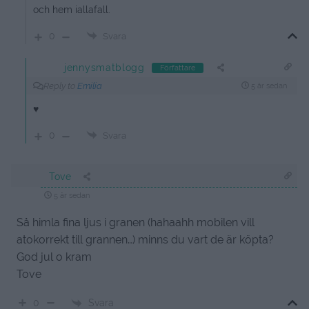
och hem iallafall.
0
Svara
jennysmatblogg
Författare
Reply to
Emilia
5 år sedan
♥
0
Svara
Tove
5 år sedan
Så himla fina ljus i granen (hahaahh mobilen vill
atokorrekt till grannen…) minns du vart de är köpta?
God jul o kram
Tove
Svara
0