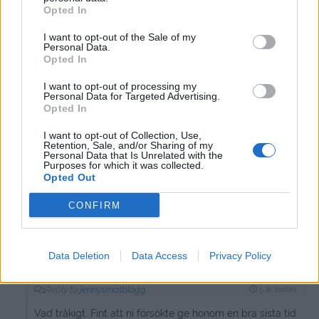
Har du kvar katten? Tuggar han inte på växterna isåfall?
Opted In
I want to opt-out of the Sale of my
Svara
0
Personal Data.
Opted In
jennysmatblogg
Författare
I want to opt-out of processing my
Reply to
Emilia
5 år sedan
Personal Data for Targeted Advertising.
Opted In
Ninja tuggar inte på växterna. Eller tänkte du på katten vi
adopterade ?
I want to opt-out of Collection, Use,
Retention, Sale, and/or Sharing of my
Tyvärr var han alldeles för sjuk och orolig när han kom till
Personal Data that Is Unrelated with the
oss.
Purposes for which it was collected.
Opted Out
Så Katthemmet beslöt sig för att det var lugnare för
honom i stödhemmet utan hund och barn.
CONFIRM
Så Yogi är inte kvar.
0
Svara
Data Deletion
Data Access
Privacy Policy
Emilia
Reply to
jennysmatblogg
5 år sedan
Vad tråkigt. Fint att ni försökte ge honom en bra sista tid