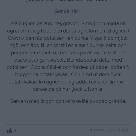
Gör så här :
Ställ ugnen på 200-225 grader, Smörj och mjöla en
ugnsform ( jag hade den djupa ugnsformen till ugnen )
Grovriv den råa potatisen i en bunke. Vispa ihop mjölk,
mjöl och ägg till en smet i en annan bunke, salta och
peppra ner i smeten, men tänk på att även fläsket /
baconet är ganska salt. Blanda sedan detta med
potatisen. Öppna fläsket och fördela ut både i botten &
toppen på potatiskakan. Och bred ut dem över
potatiskakan. In i ugnen och grädda i cirka en timme –
beroende på hur tjock lufsan är.
Servera med lingon och kanske lite ovispad grädde.
8
6 OKTOBER, 2020