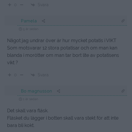
Svara
0
Pamela
5 år sedan
Något jag undrar över är hur mycket potatis i VIKT
Som motsvarar 12 stora potatisar och om man kan
blanda i morötter om man tar bort lite av potatisens
vikt ?
Svara
0
Bo magnusson
1 år sedan
Det skall vara fläsk.
Fläsket du lägger i botten skall vara stekt för att inte
bara bli kokt.