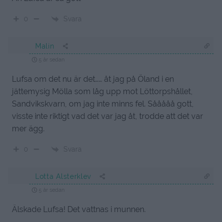
Svara
0
Malin
5 år sedan
Lufsa om det nu är det…… åt jag på Öland i en
jättemysig Mölla som låg upp mot Löttorpshållet,
Sandvikskvarn, om jag inte minns fel. Sååååå gott,
visste inte riktigt vad det var jag åt, trodde att det var
mer ägg.
Svara
0
Lotta Alsterklev
5 år sedan
Älskade Lufsa! Det vattnas i munnen.