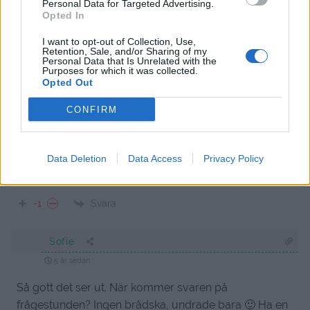
Personal Data for Targeted Advertising.
Opted In
13
COMMENTS
I want to opt-out of Collection, Use,
äldsta
Retention, Sale, and/or Sharing of my
Personal Data that Is Unrelated with the
Purposes for which it was collected.
Opted Out
Therese Carlsson
CONFIRM
5 år sedan
Vad gott =) saknar Öland så mycket men kul att läsa din
blogg och få fina recept som påminner mig om Öland
Data Deletion
Data Access
Privacy Policy
=)
Svara
-1
Sofie
5 år sedan
Så gott det ser ut. När kommer svaren på
frågestunden? Ingen brådska, undrade bara 🙂 Ha en