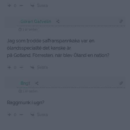
Svara
0
Göran Gafvelin
1 år sedan
Jag som trodde saffranspannkaka var en
ölandsspecialité det kanske är
på Gotland. Förresten, när blev Öland en nation?
Svara
0
Bngt
1 år sedan
Raggmunk i ugn?
Svara
0