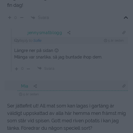
fin dag!
Svara
0
jennysmatblogg
Reply to
Sofie
5 år sedan
Längre ner på sidan 🙂
Många var snarlika, så jag buntade ihop dem.
0
Svara
Mia
5 år sedan
Ser jättefint ut! All mat som kan lagas i gartäng är
väldigt uppskattad av alla här hemma men främst mig
som står vid spisen. Gott med riven potatis i kan jag
tänka. Föredrar du någon speciell sort?