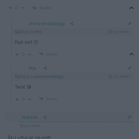
Svara
0
jennysmatblogg
Reply to
Mia
5 år sedan
Fast sort 🙂
0
Svara
Mia
Reply to
jennysmatblogg
5 år sedan
Tack! 😘
0
Svara
Natalie
5 år sedan
Åh Lufsa är så gott