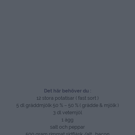
Det här behöver du :
12 stora potatisar ( fast sort )
5 dl gräddmjölk 50 % – 50 % ( grädde & mjölk )
3 dl vetemjöl
1 ägg
salt och peppar
500 gram rimmat sidfläsk /alt. bacon