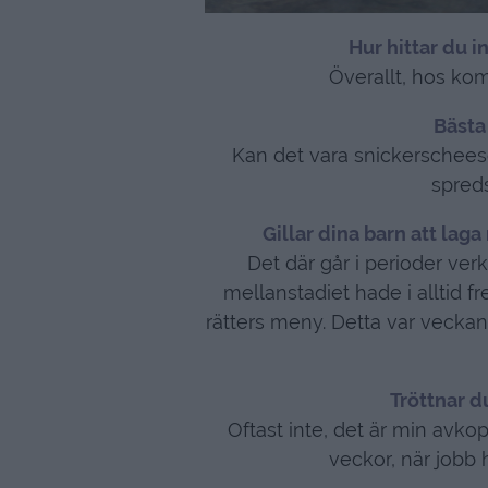
Hur hittar du in
Överallt, hos komp
Bästa
Kan det vara snickerschees
spreds
Gillar dina barn att lag
Det där går i perioder ver
mellanstadiet hade i alltid 
rätters meny. Detta var vecka
Tröttnar du
Oftast inte, det är min avkop
veckor, när jobb h