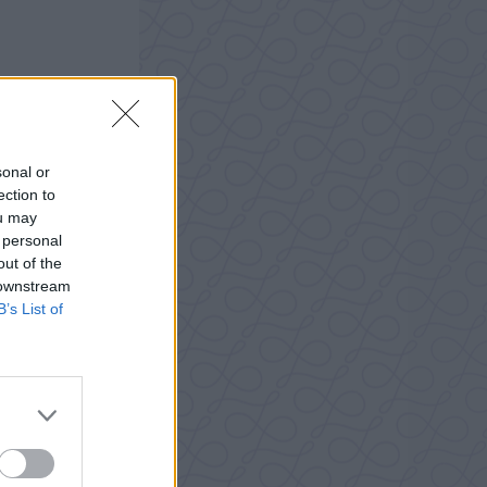
sonal or
ection to
ou may
 personal
out of the
 downstream
B’s List of