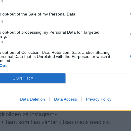
In
?
r sådant smicker vetja 😉 Haha.
o opt-out of the Sale of my Personal Data.
In
nnande & roligt. Det är ett nytt kapitel som vi
ser fram emot.
to opt-out of processing my Personal Data for Targeted
ing.
In
r Jacob hemma ?
ll sin första lägenhet när han var 19 år.
o opt-out of Collection, Use, Retention, Sale, and/or Sharing
ersonal Data that Is Unrelated with the Purposes for which it
lected.
r gammal är du ?
Out
fyller 40 år dagen innan julafton.
CONFIRM
 var du när Jacob föddes?
Jag var 18 år.
Data Deletion
Data Access
Privacy Policy
judsbilden på Instagram-
b ) barn som han väntar tillsammans med sin