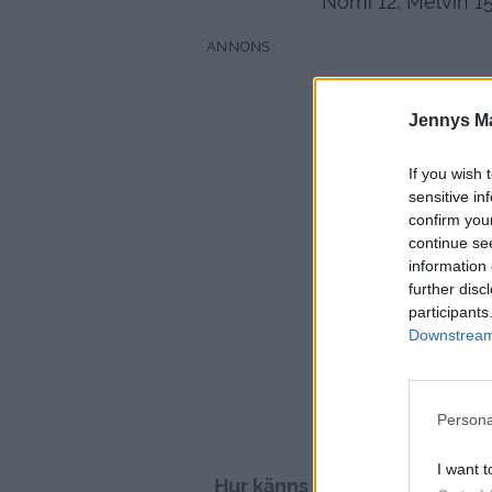
Nomi 12, Melvin 15
Jennys M
If you wish 
sensitive in
confirm you
continue se
information 
further disc
participants
Downstream 
Persona
I want t
Hur känns det att bli så ung f