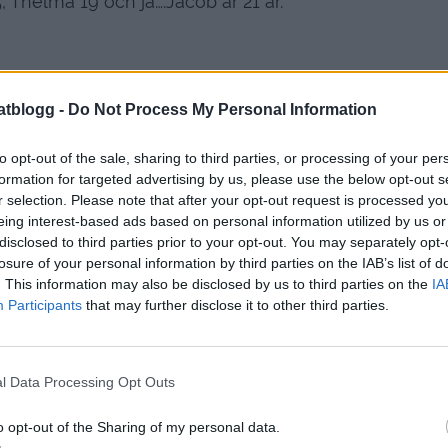
, Thelma 19 och ja….Jacob är 21 år.
atblogg -
Do Not Process My Personal Information
to opt-out of the sale, sharing to third parties, or processing of your per
formation for targeted advertising by us, please use the below opt-out s
r selection. Please note that after your opt-out request is processed y
eing interest-based ads based on personal information utilized by us or
disclosed to third parties prior to your opt-out. You may separately opt-
losure of your personal information by third parties on the IAB’s list of
. This information may also be disclosed by us to third parties on the
IA
Participants
that may further disclose it to other third parties.
l Data Processing Opt Outs
o opt-out of the Sharing of my personal data.
armor ( klart den snyggaste farmorn jag sett )