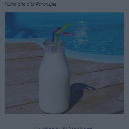
Milkshake a la Päronsplit
D
u behöver till 2 portioner: