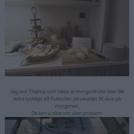
Jag och Thelma som båda är morgontrötta blev lite
extra lyckliga att frukosten serverades till elva på
morgonen.
Då kan vi slöa oss utan problem.