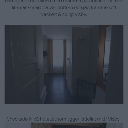
nämligen en weekend med mamma på Gotland. Och tre
timmar senare så var dottern och jag framme i ett
vackert & soligt Visby.
.
Checkade in på hotellet som ligger jättefint mitt i Visby.