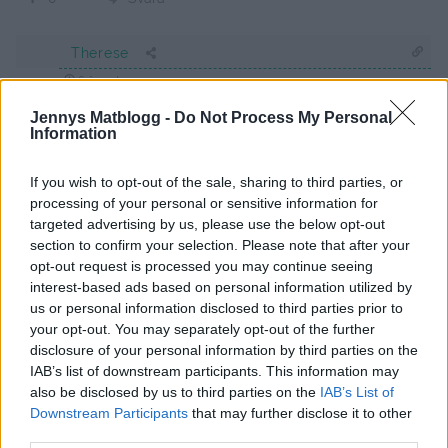
Therese
6 år sedan
Jennys Matblogg -
Do Not Process My Personal
Fick boken idag, så nästa gång jag träffar mamma ska
Information
hon få sin morsdagspresent 🙂
If you wish to opt-out of the sale, sharing to third parties, or
Svara
0
processing of your personal or sensitive information for
targeted advertising by us, please use the below opt-out
Camilla
section to confirm your selection. Please note that after your
opt-out request is processed you may continue seeing
6 år sedan
interest-based ads based on personal information utilized by
Jag kommer att få hem min bok i dagarna men tyvärr
us or personal information disclosed to third parties prior to
your opt-out. You may separately opt-out of the further
utan signering då jag beställde från ett annat bokförlag
disclosure of your personal information by third parties on the
som var billigare än det du signerar hos.
IAB’s list of downstream participants. This information may
Visste inte att du hade signerat fler böcker såg det först
also be disclosed by us to third parties on the
IAB’s List of
efter att jag hade gjort min beställning och det stod
Downstream Participants
that may further disclose it to other
bara på Facebook inte på din blogg eller insta.
third parties.