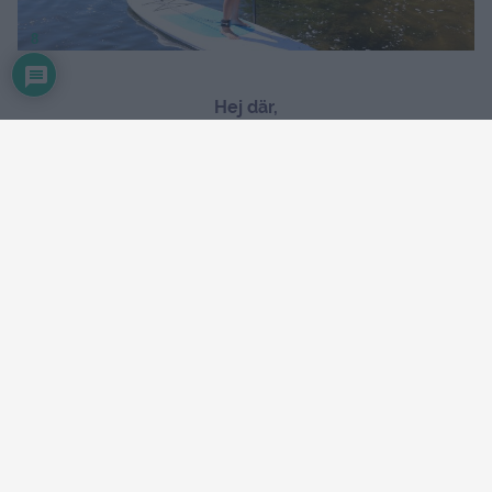
8
Hej där,
Vilka fantastiska dagar jag och kidsen haft. Vi har ätit
gott, grillat, solat, badat och bara umgåtts. Bästa turen
med vädret, och det märks att barnen saknat varandra
massor. Och jag har verkligen saknat att hänga med alla
barnen samtidigt. Det är så konstigt att vissa är så stora
och flyttat hemifrån nu. Vi provade SUP-brädorna jag
hade skickat efter. Sjukt kul och trevligt sätt att hänga på
vattnet!
Det går såklart att hyra sådana här också så man måste
ju inte springa å köpa. Men för oss som bor vid vattnet
så kommer dessa absolut komma till användning
många gånger kommande somrar.
.
J
ag gillar att paddla såhär, gjorde det både på Mauritius