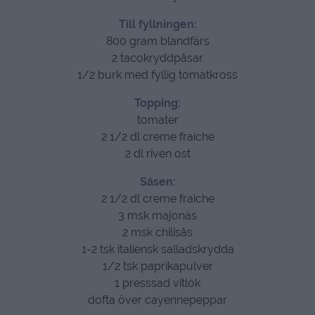
Till fyllningen:
800 gram blandfärs
2 tacokryddpåsar
1/2 burk med fyllig tomatkross
Topping:
tomater
2 1/2 dl creme fraiche
2 dl riven ost
Såsen:
2 1/2 dl creme fraiche
3 msk majonäs
2 msk chilisås
1-2 tsk italiensk salladskrydda
1/2 tsk paprikapulver
1 presssad vitlök
dofta över cayennepeppar