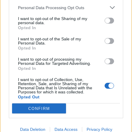
Personal Data Processing Opt Outs
Svara
0
I want to opt-out of the Sharing of my
personal data.
Lotta
Opted In
6 år sedan
I want to opt-out of the Sale of my
Personal Data.
Fick böckerna idag! Så himla, himla fina!
Opted In
Svara
0
I want to opt-out of processing my
Personal Data for Targeted Advertising.
Opted In
I want to opt-out of Collection, Use,
Retention, Sale, and/or Sharing of my
Personal Data that Is Unrelated with the
Purposes for which it was collected.
Opted Out
CONFIRM
VECKOMATSEDEL
Data Deletion
Data Access
Privacy Policy