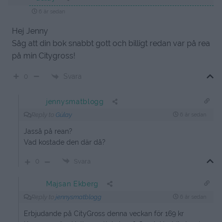
6 år sedan
Hej Jenny
Såg att din bok snabbt gott och billigt redan var på rea
på min Citygross!
Svara
0
jennysmatblogg
Reply to
Gülay
6 år sedan
Jasså på rean?
Vad kostade den där då?
0
Svara
Majsan Ekberg
Reply to
jennysmatblogg
6 år sedan
Erbjudande på CityGross denna veckan för 169 kr