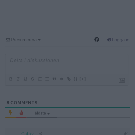
Prenumerera
Logga in
{}
[+]
8
COMMENTS
äldsta
Gülay