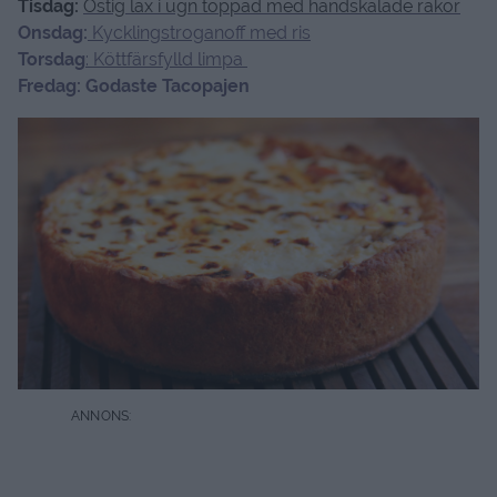
Tisdag:
Ostig lax i ugn toppad med handskalade räkor
Onsdag:
Kycklingstroganoff med ris
Torsdag
: Köttfärsfylld limpa
Fredag: Godaste Tacopajen