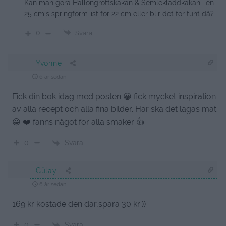
Kan man göra Hallongrottskakan & Semlekladdkakan i en
25 cm:s springform…ist för 22 cm eller blir det för tunt då?
0
Svara
Yvonne
6 år sedan
Fick din bok idag med posten 😀 fick mycket inspiration
av alla recept och alla fina bilder. Här ska det lagas mat
😀 ❤️ fanns något för alla smaker 👍
Svara
0
Gülay
6 år sedan
169 kr kostade den där,spara 30 kr:))
Svara
0