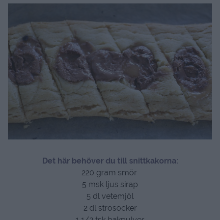
Det här behöver du till snittkakorna:
220 gram smör
5 msk ljus sirap
5 dl vetemjöl
2 dl strösocker
1 1/2 tsk bakpulver