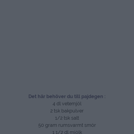
Det här behöver du till pajdegen :
4 dl vetemjöl
2 tsk bakpulver
1/2 tsk salt
50 gram rumsvarmt smör
1 1/2 dl mjölk