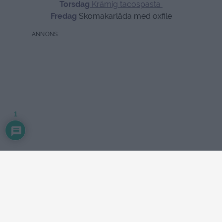
Torsdag
Krämig tacospasta
Fredag
Skomakarlåda med oxfile
1