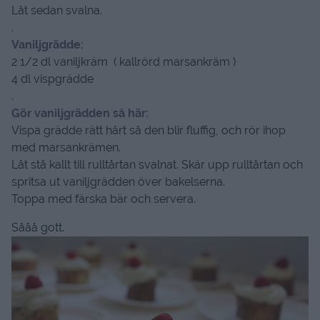
Låt sedan svalna.
.
Vaniljgrädde:
2 1/2 dl vaniljkräm ( kallrörd marsankräm )
4 dl vispgrädde
.
Gör vaniljgrädden så här:
Vispa grädde rätt hårt så den blir fluffig, och rör ihop
med marsankrämen.
Låt stå kallt till rulltårtan svalnat. Skär upp rulltårtan och
spritsa ut vaniljgrädden över bakelserna.
Toppa med färska bär och servera.
Sååå gott.