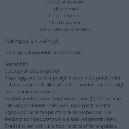
1 1/2 dl strösocker
1 dl vetemjöl
1 dl potatismjöl
2 tsk bakpulver
1/2 dl vatten ( kokande )
Fyllning: 1 1/2 dl valfri sylt
Topping : vaniljgrädde ( recept nedan)
Gör så här:
Ställ ugnen på 250 grader.
Vispa ägg, och socker pösigt. Blanda mjöl, potatismjöl
och bakpulver och sikta ner detta i smeten. Rör försiktigt
ner det kokande vattnet.
Bred ut smeten på en långpanna ( cirka 30 *40 cm )med
bakpapper. Grädda i mitten av ugnen på 5 minuter.
Stjälp upp rulltårtan på ett sockrat bakpapper. Dra
försiktigt bort pappret som använts vid gräddningen.
Bred ut sylten och rulla ihop rulltårtan från långsidan.