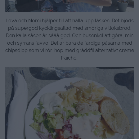
Lova och Nomi
hjälper
till att
hälla upp läsken. Det bjöds
på supergod kycklingsallad med smöriga vitlöksb
röd.
Den kalla såsen är sååå god. Och busenkel att göra, min
och syrrans favvo. Det är bara de färdiga påsarna med
chipsdipp som vi rör ihop med gräddfil alternativt crème
fraîche.