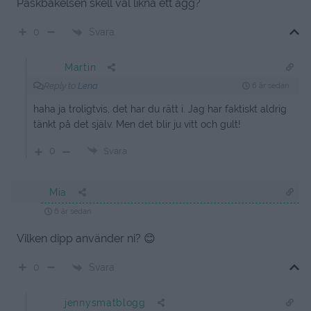
Påskbakelsen skell väl likna ett ägg?
Svara
0
Martin
Reply to
Lena
6 år sedan
haha ja troligtvis, det har du rätt i. Jag har faktiskt aldrig
tänkt på det själv. Men det blir ju vitt och gult!
0
Svara
Mia
6 år sedan
Vilken dipp använder ni? 😊
Svara
0
jennysmatblogg