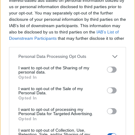
interest-based ads based on personal information utilized by
us or personal information disclosed to third parties prior to
your opt-out. You may separately opt-out of the further
Prenumerera
Logga in
disclosure of your personal information by third parties on the
IAB’s list of downstream participants. This information may
also be disclosed by us to third parties on the
IAB’s List of
Downstream Participants
that may further disclose it to other
third parties.
{}
[+]
Personal Data Processing Opt Outs
I want to opt-out of the Sharing of my
personal data.
6
COMMENTS
Opted In
äldsta
I want to opt-out of the Sale of my
Personal Data.
Opted In
Martin
I want to opt-out of processing my
Personal Data for Targeted Advertising.
6 år sedan
Opted In
Det där är min favoritbakelse sedan jag var liten men vi
I want to opt-out of Collection, Use,
Retention, Sale, and/or Sharing of my