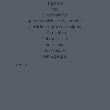
1 gul lök
olja
1 vitlöksklyfta
400 gram finhackade tomater
1 msk konc. grönsaksbuljong
1 liter vatten
2 dl röda linser
färsk timjan
färsk basilika
salt & peppar