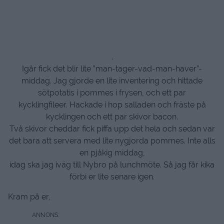
.
Igår fick det blir lite ”man-tager-vad-man-haver”-
middag. Jag gjorde en lite inventering och hittade
sötpotatis i pommes i frysen, och ett par
kycklingfileer. Hackade i hop salladen och fräste på
kycklingen och ett par skivor bacon.
Två skivor cheddar fick piffa upp det hela och sedan var
det bara att servera med lite nygjorda pommes. Inte alls
en pjåkig middag,
idag ska jag iväg till Nybro på lunchmöte. Så jag får kika
förbi er lite senare igen.
Kram på er,