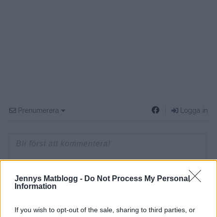
Prenumerera
Logga in
{}
[+]
Jennys Matblogg -
Do Not Process My Personal
Information
If you wish to opt-out of the sale, sharing to third parties, or
0
COMMENTS