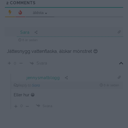
2
COMMENTS
äldsta
Sara
6 år sedan
Jättesnygg vattenflaska, älskar mönstret 😍
Svara
0
jennysmatblogg
Reply to
Sara
6 år sedan
Eller hur 😀
0
Svara