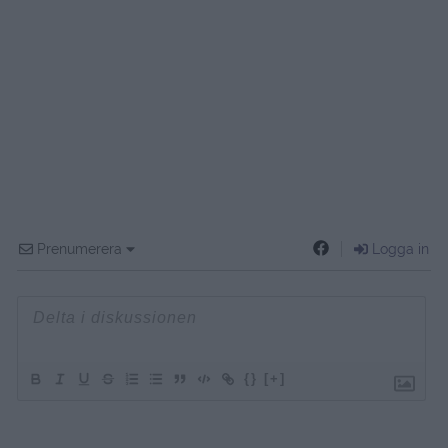
Prenumerera
Logga in
{}
[+]