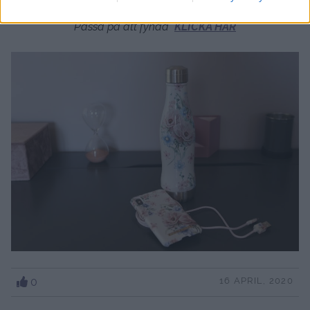
rabatt på allt på hemsidan.
Passa på att fynda
KLICKA HÄR
0
16 APRIL, 2020