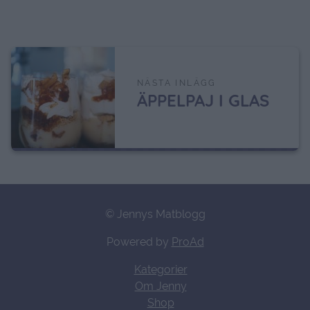
NÄSTA INLÄGG
ÄPPELPAJ I GLAS
© Jennys Matblogg
Powered by
ProAd
Kategorier
Om Jenny
Shop