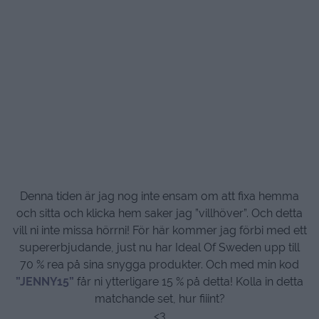
Denna tiden är jag nog inte ensam om att fixa hemma
och sitta och klicka hem saker jag ”villhöver”. Och detta
vill ni inte missa hörrni! För här kommer jag förbi med ett
supererbjudande, just nu har Ideal Of Sweden upp till
70 % rea på sina snygga produkter. Och med min kod
”JENNY15”
får ni ytterligare 15 % på detta! Kolla in detta
matchande set, hur fiiint?
<3