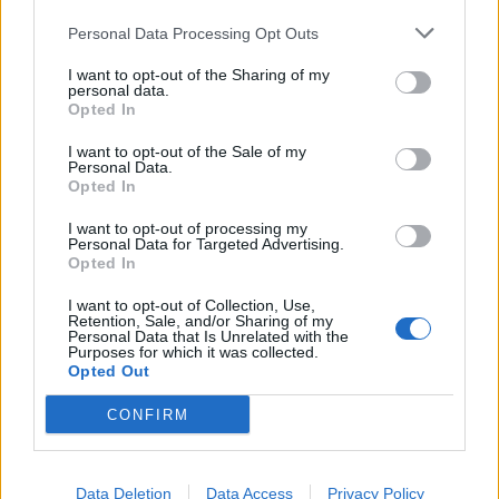
Personal Data Processing Opt Outs
I want to opt-out of the Sharing of my
personal data.
Opted In
I want to opt-out of the Sale of my
Personal Data.
Opted In
I want to opt-out of processing my
Personal Data for Targeted Advertising.
Opted In
I want to opt-out of Collection, Use,
Retention, Sale, and/or Sharing of my
Personal Data that Is Unrelated with the
Purposes for which it was collected.
Opted Out
CONFIRM
Finns i blommigt, ljus marmor, mörk marmor , leo-mönster
och massa annat snyggt.
Som sagt med koden ”JENNY15” får ni ytterligare 15%
Data Deletion
Data Access
Privacy Policy