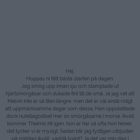
Hej,
Hoppas ni fått bästa starten på dagen.
Jag smög upp innan sju och stamplade ut
hjärtsmörgåsar och dukade fint till de små. Ja jag vet att
Melvin inte är så liten längre, men det är väl ändå roligt
att uppmärksamma dagar som dessa. Han uppskattade
dock nutellagodiset mer än smörgåsarna i morse. Ikväll
kommer Thelmis hit igen, hon är här så ofta hon hinner,
det tycker vi är mysigt. Sedan blir jag tydligen utbjuden
på middag ikväll, vaddå lyxigt? Ja det var min dag i