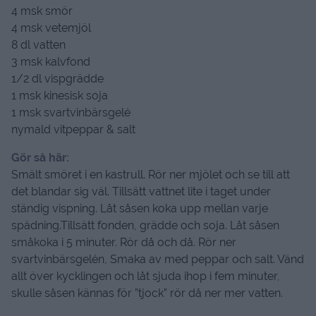
4 msk smör
4 msk vetemjöl
8 dl vatten
3 msk kalvfond
1/2 dl vispgrädde
1 msk kinesisk soja
1 msk svartvinbärsgelé
nymald vitpeppar &
salt
Gör så här:
Smält smöret i en kastrull. Rör ner mjölet och se till att
det blandar sig väl. Tillsätt vattnet lite i taget under
ständig vispning. Låt såsen koka upp mellan varje
spädning.Tillsätt fonden,
grädde och soja. Låt såsen
småkoka i 5 minuter. Rör då och då. Rör ner
svartvinbärsgelén, Smaka av med peppar och salt. Vänd
allt över
kycklingen
och låt sjuda ihop i fem minuter,
skulle såsen kännas för ”tjock” rör då ner mer vatten.