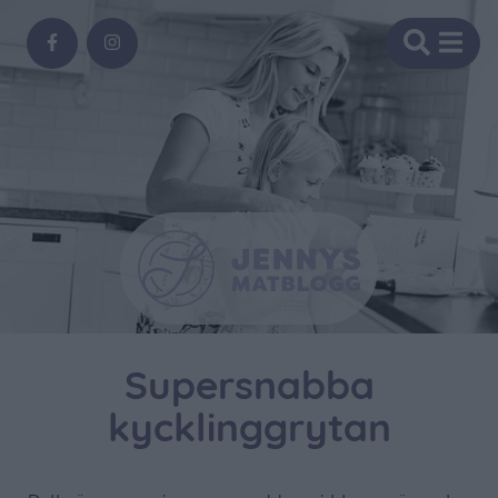
Supersnabba
kycklinggrytan