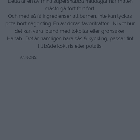
Detta är en av mina supersnabba middagar när maten
måste gå fort fort fort.
Och med så få ingredienser att barnen, inte kan lyckas
peta bort någonting. En av deras favoriträtter…. Ni vet hur
det kan vara ibland med lökbitar eller grönsaker.
Hahah… Det är nämligen bara sås & kyckling, passar fint
till både kokt ris eller potatis.