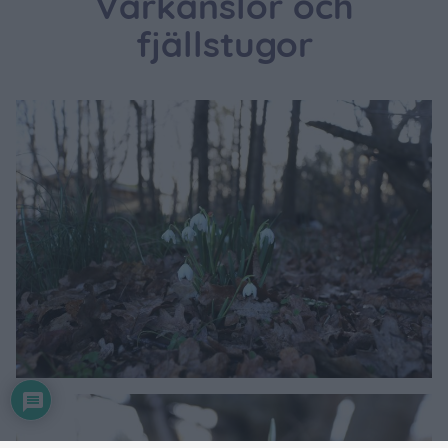
Vårkänslor och
fjällstugor