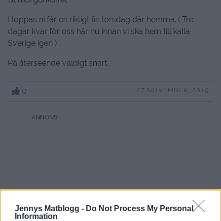
Hoppas ni får en riktigt fin torsdag där hemma. ( Tre
dagar kvar för oss här nu innan vi ska hem till kalla
Sverige igen )
På återseende väldigt snart.
0
27 NOVEMBER, 2019
Jennys Matblogg -
Do Not Process My Personal
Information