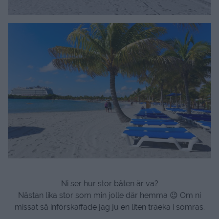
Ni ser hur stor båten är va?
Nästan lika stor som min jolle där hemma 😉 Om ni
missat så införskaffade jag ju en liten träeka i somras.