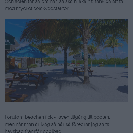
Och solen tar så bra här, så ska ni åka hit, tänk på att ta
med mycket solskyddsfaktor.
.
Förutom beachen fick vi även tillgång till poolen.
men när man är iväg så här så föredrar jag salta
havsbad framför poolbad.