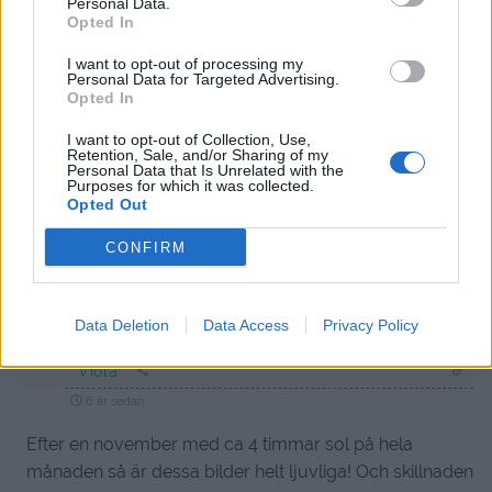
Personal Data.
Opted In
Prenumerera
Logga in
I want to opt-out of processing my
Personal Data for Targeted Advertising.
Opted In
I want to opt-out of Collection, Use,
Retention, Sale, and/or Sharing of my
Personal Data that Is Unrelated with the
{}
[+]
Purposes for which it was collected.
Opted Out
CONFIRM
1
COMMENT
äldsta
Data Deletion
Data Access
Privacy Policy
Viola
6 år sedan
Efter en november med ca 4 timmar sol på hela
månaden så är dessa bilder helt ljuvliga! Och skillnaden