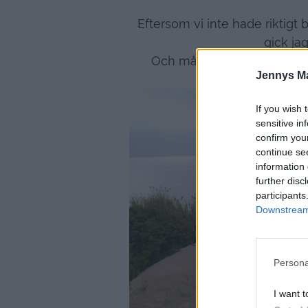
Eftersom vi inte hade riktigt 
gick ja
Och många rekommenderade
Jennys M
If you wish 
sensitive in
confirm you
continue se
information 
further disc
participants
Downstream 
Persona
I want t