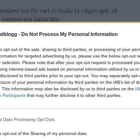
bestämt oss för vart vi skulle ta vägen igår, så
g igenom era bästa tips.
 Tylösands camping. Så det fick det bli.
atblogg -
Do Not Process My Personal Information
.
to opt-out of the sale, sharing to third parties, or processing of your per
formation for targeted advertising by us, please use the below opt-out s
r selection. Please note that after your opt-out request is processed y
eing interest-based ads based on personal information utilized by us or
disclosed to third parties prior to your opt-out. You may separately opt-
losure of your personal information by third parties on the IAB’s list of
. This information may also be disclosed by us to third parties on the
IA
Participants
that may further disclose it to other third parties.
l Data Processing Opt Outs
o opt-out of the Sharing of my personal data.