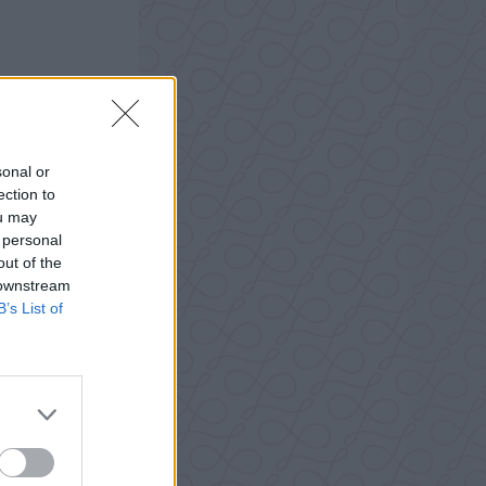
sonal or
ection to
ou may
 personal
out of the
 downstream
B’s List of