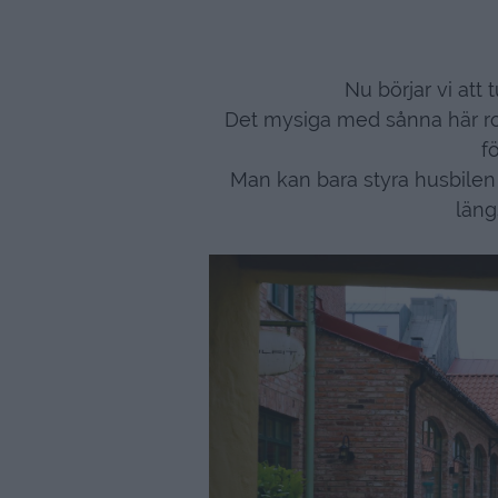
Nu börjar vi att
Det mysiga med sånna här roa
f
Man kan bara styra husbilen 
läng