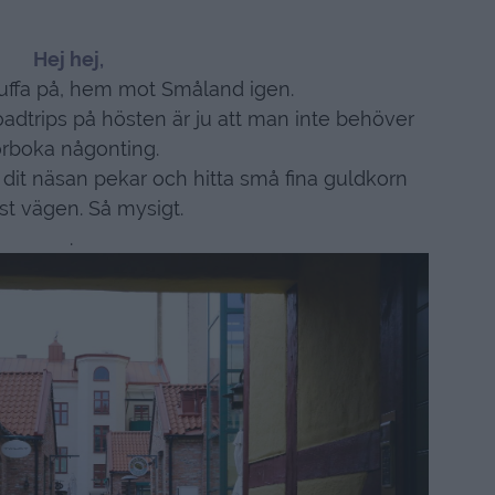
Hej hej,
 tuffa på, hem mot Småland igen.
dtrips på hösten är ju att man inte behöver
örboka någonting.
dit näsan pekar och hitta små fina guldkorn
st vägen. Så mysigt.
.