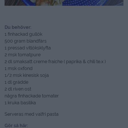
Du behöver:
1 finhackad gullök
500 gram blandfärs
1 pressad vitlöksklyfta
2 msk tomatpure
2 dl smaksatt creme fraiche ( paprika & chili te.x )
1 msk oxfond
1/2 msk kinesisk soja
1 dl grädde
2 dl riven ost
några finhackade tomater
1 kruka basilika
Serveras med valfri pasta
Gör så här: