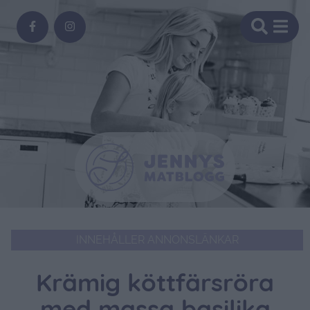
INNEHÅLLER ANNONSLÄNKAR
Krämig köttfärsröra