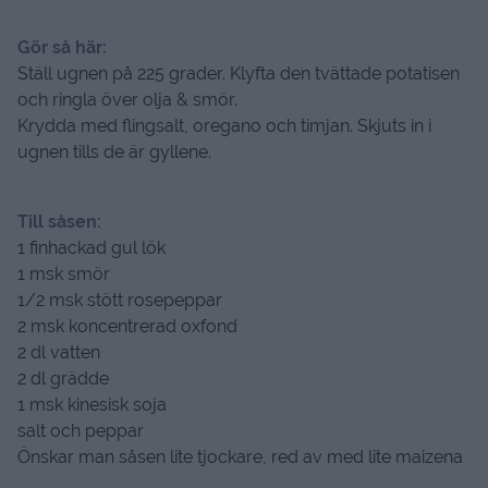
Gör så här:
Ställ ugnen på 225 grader. Klyfta den tvättade potatisen
och ringla över olja & smör.
Krydda med flingsalt, oregano och timjan. Skjuts in i
ugnen tills de är gyllene.
Till såsen:
1 finhackad gul lök
1 msk smör
1/2 msk stött rosepeppar
2 msk koncentrerad oxfond
2 dl vatten
2 dl grädde
1 msk kinesisk soja
salt och peppar
Önskar man såsen lite tjockare, red av med lite maizena