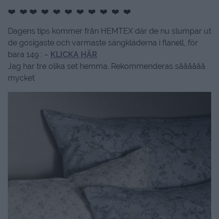
❤️ ❤️ ❤️ ❤️ ❤️ ❤️ ❤️ ❤️ ❤️ ❤️ ❤️
Dagens tips kommer från HEMTEX där de nu slumpar ut
de gosigaste och varmaste sängkläderna i flanell, för
bara 149 : –
KLICKA HÄR
Jag har tre olika set hemma. Rekommenderas såååååå
mycket