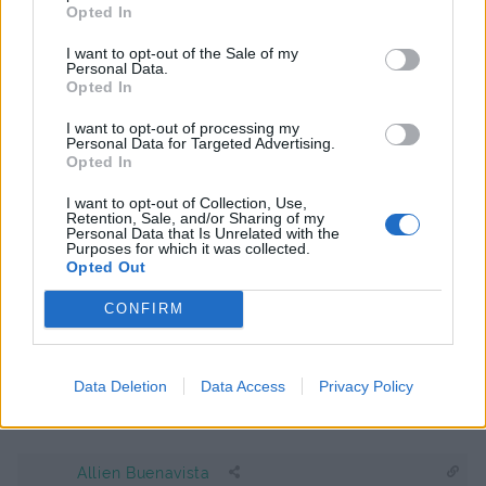
Opted In
I want to opt-out of the Sale of my
Personal Data.
Anonym
Opted In
6 år sedan
I want to opt-out of processing my
Personal Data for Targeted Advertising.
Jag gjorde denna ikväll, den blev riktigt god!
Opted In
Du kan förresten sluta skriva 2,5 dl creme fraiche. Alla
(små) burkar (däribland paprika/chili) innehåller 2 dl.
I want to opt-out of Collection, Use,
Retention, Sale, and/or Sharing of my
Personal Data that Is Unrelated with the
Svara
0
Purposes for which it was collected.
Opted Out
jennysmatblogg
CONFIRM
Reply to
Anonym
6 år sedan
<3 tack
Data Deletion
Data Access
Privacy Policy
0
Svara
Allien Buenavista