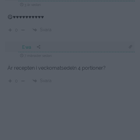
3 år sedan
😋♥️♥️♥️♥️♥️♥️♥️♥️♥️♥️
Svara
0
Ewa
7 månader sedan
Är recepten i veckomatsedeln 4 portioner?
Svara
0