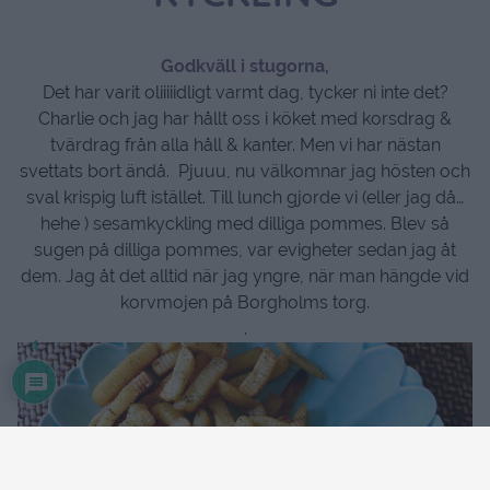
Godkväll i stugorna,
Det har varit oliiiiidligt varmt dag, tycker ni inte det?
Charlie och jag har hållt oss i köket med korsdrag &
tvärdrag från alla håll & kanter. Men vi har nästan
svettats bort ändå. Pjuuu, nu välkomnar jag hösten och
sval krispig luft istället. Till lunch gjorde vi (eller jag då…
hehe ) sesamkyckling med dilliga pommes. Blev så
sugen på dilliga pommes, var evigheter sedan jag åt
dem. Jag åt det alltid när jag yngre, när man hängde vid
korvmojen på Borgholms torg.
.
4