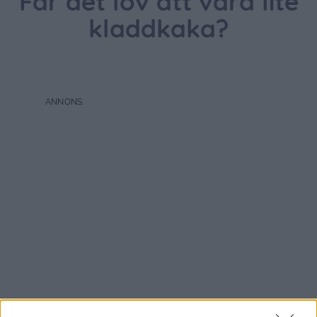
Får det lov att vara lite
kladdkaka?