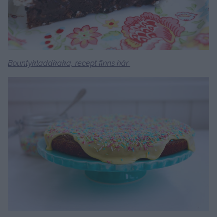
Bountykladdkaka, recept finns här