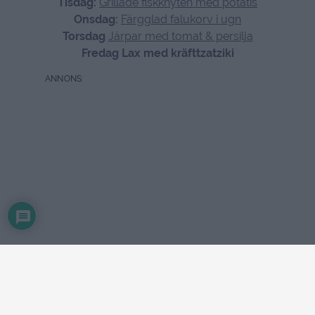
Tisdag:
Grillade fiskknyten med potatis
Onsdag:
Färgglad falukorv i ugn
Torsdag
Järpar med tomat & persilja
Fredag Lax med kräfttzatziki