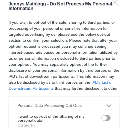
Jennys Matblogg -
Do Not Process My Personal
Information
If you wish to opt-out of the sale, sharing to third parties, or
processing of your personal or sensitive information for
targeted advertising by us, please use the below opt-out
section to confirm your selection. Please note that after your
opt-out request is processed you may continue seeing
interest-based ads based on personal information utilized by
us or personal information disclosed to third parties prior to
your opt-out. You may separately opt-out of the further
disclosure of your personal information by third parties on the
IAB’s list of downstream participants. This information may
also be disclosed by us to third parties on the
IAB’s List of
Downstream Participants
that may further disclose it to other
third parties.
Gomorron raringar,
.
Personal Data Processing Opt Outs
Hur är läget denna måndag? Har ni kanske börjat jobba
efter semestern, eller har ni en hel härlig vecka kvar?
I want to opt-out of the Sharing of my
personal data.
Vilket som så är det alltid gott med fika, både hemma &
Opted In