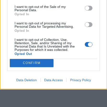
på jobbet. Och något som finns gott om på denna sajten
är kladdkakor. Mintiga, chokladiga, vita, med bär eller
I want to opt-out of the Sale of my
Personal Data.
annat gott.
Opted In
Här nedan kommer ett urval, och vill ni ha fler att välja
I want to opt-out of processing my
på så bläddrar ni igenom hela kategorin
HÄR
Personal Data for Targeted Advertising.
Opted In
.
I want to opt-out of Collection, Use,
Retention, Sale, and/or Sharing of my
Personal Data that Is Unrelated with the
Purposes for which it was collected.
Opted Out
CONFIRM
Data Deletion
Data Access
Privacy Policy