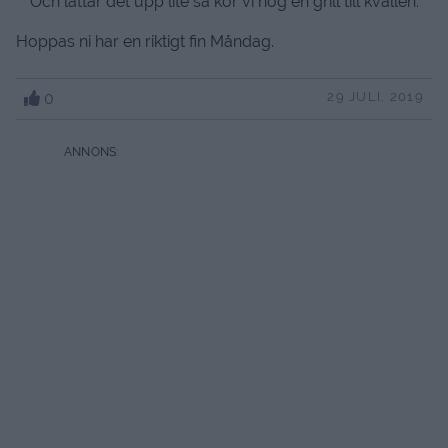
Och lättar det upp lite så kör vi nog en grill till kvällen.
Hoppas ni har en riktigt fin Måndag.
0
29 JULI, 2019