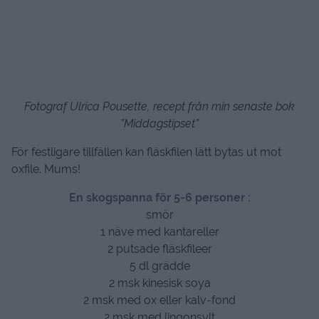
Fotograf Ulrica Pousette, recept från min senaste bok
”Middagstipset”
För festligare tillfällen kan fläskfilen lätt bytas ut mot
oxfile. Mums!
En skogspanna för 5-6 personer :
smör
1 näve med kantareller
2 putsade fläskfileer
5 dl grädde
2 msk kinesisk soya
2 msk med ox eller kalv-fond
2 msk med lingonsylt