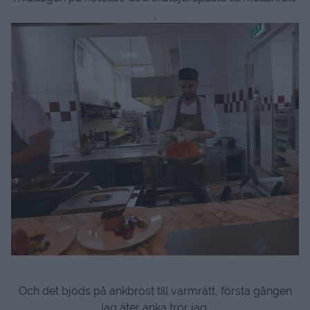
.
Och det bjöds på ankbröst till varmrätt, första gången
jag äter anka tror jag.