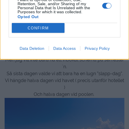
Retention, Sale, and/or Sharing of my
Personal Data that Is Unrelated with the
Purposes for which it was collected.
Opted Out
CONFIRM
Data Deletion
Data Access
Privacy Policy
Men jag vill inte bara ha ett inbokat schema på semester
´n.
Så sista dagen valde vi att bara ha en lugn ”slapp-dag”.
Vi hängde halva dagen vid havet ( precis utanför hotellet
)
Och halva dagen vid poolen.