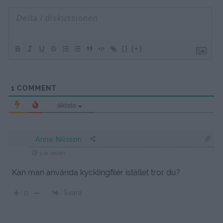
{}
[+]
1
COMMENT
äldsta
Anna Nilsson
3 år sedan
Kan man använda kycklingfilér istället tror du?
Svara
0