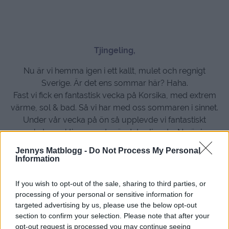
Tjingeling,
Nu är vi hemma igen i ett kallt, mulet och regnigt
Sverige. Är det ens sommar här? Haha.
Fast vi fick en fantastisk vecka på Korsika, med extrem
värme, sol & bad. Så vi har med oss sommaren i sinnet.
Under vår vecka på ön så upplevde vi fantastiskt
mycket, en aktiv semester är det roligaste. Nu är jag
ingen träningsmänniska, men
Langley
erbjuder även
Jennys Matblogg -
Do Not Process My Personal
träningsresor & yogaresor för de som tycker det är
Information
härligt. Själv föredrar jag upplevelser, det är det som
gör hela semestern.
If you wish to opt-out of the sale, sharing to third parties, or
processing of your personal or sensitive information for
targeted advertising by us, please use the below opt-out
section to confirm your selection. Please note that after your
opt-out request is processed you may continue seeing