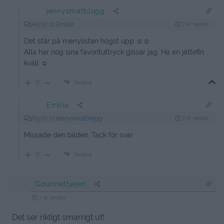
jennysmatblogg
Reply to
Emilia
7 år sedan
Det står på menylistan högst upp ☺️☺️
Alla har nog sina favorituttryck gissar jag. Ha en jättefin
kväll ☺️
0
Svara
Emilia
Reply to
jennysmatblogg
7 år sedan
Missade den bilden. Tack för svar
0
Svara
Gourmettjejen
7 år sedan
Det ser riktigt smarrigt ut!