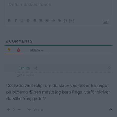
{}
[+]
4
COMMENTS
äldsta
Emilia
7 år sedan
Det hade varit roligt om du skrev vad det är för något
på bilderna 🙂 sen måste jag bara fråga, varför skriver
du alltid ”maj gadd”?
Svara
0