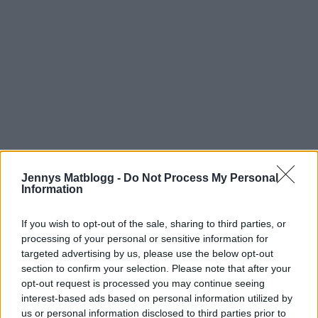
Jennys Matblogg -
Do Not Process My Personal
Information
If you wish to opt-out of the sale, sharing to third parties, or
Och nu då? Jo, nu ska jag rusa iväg till Bonnier-huset
processing of your personal or sensitive information for
där jag har möte idag.
targeted advertising by us, please use the below opt-out
Det handlar om ett nytt ( eller faktiskt flera nya ) projekt
section to confirm your selection. Please note that after your
som vi jobbar med.
opt-out request is processed you may continue seeing
Ska bli spännande att visa er sedan.
interest-based ads based on personal information utilized by
us or personal information disclosed to third parties prior to