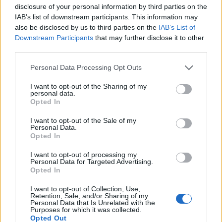
disclosure of your personal information by third parties on the
Svara
0
IAB’s list of downstream participants. This information may
also be disclosed by us to third parties on the
IAB’s List of
Downstream Participants
that may further disclose it to other
Therese
third parties.
Reply to
Josefine
7 år sedan
Personal Data Processing Opt Outs
Hej Jenny och Josefine!
Jag har samma känsla som du Josefine. Jag har flera
I want to opt-out of the Sharing of my
gånger varit på väg att skicka en kommentar om att jag
personal data.
Opted In
upplever att känslan i bloggen har förändrats på något
sätt. Jag vill verkligen inte gnälla och hoppas att du inte
I want to opt-out of the Sale of my
tar illa upp Jenny. Jag begär inte heller att du ska berätta
Personal Data.
allt om ditt mående och hur du har det privat osv. Men vi
Opted In
vet ju att det har hänt mycket i ditt liv med skilsmässa,
I want to opt-out of processing my
flytt och förlusten av Molly så jag har full förståelse för
Personal Data for Targeted Advertising.
om du kanske inte orkar lägga ner lika mycket
Opted In
engagemang i bloggen just nu.
I want to opt-out of Collection, Use,
Jag upplever också att bloggen inte känns lika personlig
Retention, Sale, and/or Sharing of my
Personal Data that Is Unrelated with the
längre, och inte heller lika välskriven. Som sagt så förstår
Purposes for which it was collected.
jag verkligen om orken och motivationen inte alltid är på
Opted Out