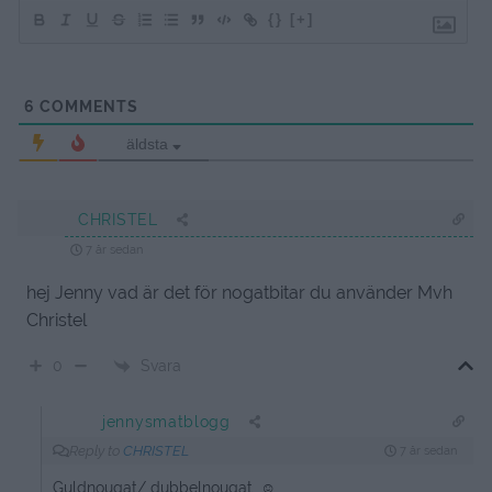
{}
[+]
6
COMMENTS
äldsta
CHRISTEL
7 år sedan
hej Jenny vad är det för nogatbitar du använder Mvh
Christel
Svara
0
jennysmatblogg
Reply to
CHRISTEL
7 år sedan
Guldnougat/ dubbelnougat. ☺️