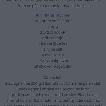
Jag brukar baka dubbelsats och frysa in. Perfekt att ta
fram en påse när man får oväntat besök.
Till cirka 15 stycken :
100 gram smält smör
2 ägg
2 1/2 dl socker
2 dl vetemjöl
1 tsk vaniljsocker
1 nypa salt
4 msk kakao
1/2 tsk bakpulver
15 stycke nougatbitar
Gör så här:
Ställ ugnen på 200 grader. Ställ ut formarna på en plåt.
Knäck äggen i en skål och blanda de torra
ingredienserna och rör ner med en slev. Blanda sist i
smöret och rör tills smeten är ordentligt blandad. Häll