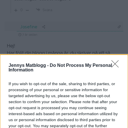
0
Svara
Josefine
7 år sedan
Hej!
Har följt din blogg i många år, du skriver på ett så
tilltalande sätt och hela din personlighet strålar igenom
Jennys Matblogg -
Do Not Process My Personal
din blogg. Det känns nästan som om man känner dig
Information
på något märkligt sätt. Du är fantastisk! Dock måste jag
bara få ge lite feedback sim jag upplevt kring din blogg
If you wish to opt-out of the sale, sharing to third parties, or
senaste halvåret ungefär. Det känns någonstans som
processing of your personal or sensitive information for
att du inte alltid är ”närvarande” när du skriver, utan att
targeted advertising by us, please use the below opt-out
section to confirm your selection. Please note that after your
fokus är någon annan stans. Du behöver absolut inte
opt-out request is processed you may continue seeing
dela med dig att ditt privata, men, om det är något som
interest-based ads based on personal information utilized by
du gjort omedvetet, så vill jag bara ge dig ett tips att
us or personal information disclosed to third parties prior to
vara lite mer ”personlig” i dina inlägg igen. Kram 🙂
your opt-out. You may separately opt-out of the further