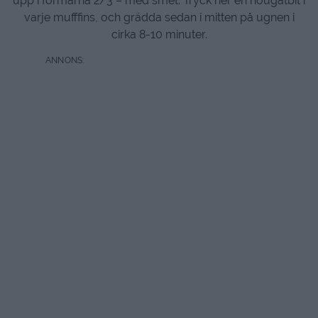
upp i formarna 2/3 – med smet. Tryck ner en nougatbit i
varje mufffins, och grädda sedan i mitten på ugnen i
cirka 8-10 minuter.