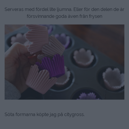
Serveras med fördel lite ljumna. Eller för den delen de är
försvinnande goda även från frysen
Söta formarna köpte jag på citygross.