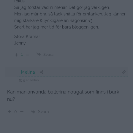
fokus.
Så jag förstår vad ni menar. Det gör jag verkligen.
Men jag mår bra, så tack snälla för omtanken. Jag känner
mig starkare & lyckligare än någonsin.<3
Snart har jag mer tid för bara bloggen igen.
Stora Kramar
Jenny
1
Svara
Melina
5 år sedan
Kan man använda ballerina nougat som finns i burk
nu?
Svara
0