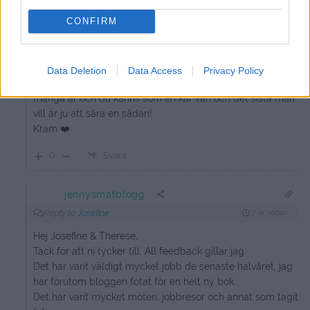
topp. Jag kan ju bara prata för mig själv men jag
CONFIRM
personligen ser hellre färre inlägg av bra kvalitet än
många inlägg som känns lite ”ihoprafsade” och som inte
hunnits korrekturläsas. Hoppas verkligen inte du tar illa vid
dig Jenny, det är verkligen inte min mening utan ville bara
Data Deletion
Data Access
Privacy Policy
ge lite konstruktiv feedback. Jag har också följt dig i
många år och du känns som en kär vän och det sista man
vill är ju att såra en sådan!
Kram ❤️
0
Svara
jennysmatblogg
Reply to
Josefine
7 år sedan
Hej Josefine & Therese,
Tack för att ni tycker till. All feedback gillar jag.
Det har varit väldigt mycket jobb de senaste halvåret, jag
har förutom bloggen fotat för en helt ny bok.
Det har varit mycket möten, jobbresor och annat som tagit