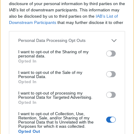
disclosure of your personal information by third parties on the
IAB’s list of downstream participants. This information may
also be disclosed by us to third parties on the
IAB’s List of
6
COMMENTS
Downstream Participants
that may further disclose it to other
third parties.
äldsta
Personal Data Processing Opt Outs
I want to opt-out of the Sharing of my
Sara
personal data.
8 år sedan
Opted In
Skulle gärna se fler bilder på utemöblerna. Ska köpa
I want to opt-out of the Sale of my
Personal Data.
nytt och detta föll mig i smaken 😊
Opted In
Svara
0
I want to opt-out of processing my
Personal Data for Targeted Advertising.
Opted In
Hemmarecept
I want to opt-out of Collection, Use,
8 år sedan
Retention, Sale, and/or Sharing of my
Personal Data that Is Unrelated with the
Purposes for which it was collected.
Idag på bloggen: ljuvlig potatissallad!
Opted Out