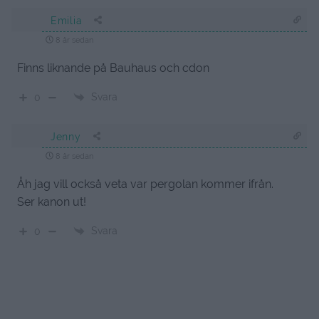
Emilia
8 år sedan
Finns liknande på Bauhaus och cdon
Svara
0
Jenny
8 år sedan
Åh jag vill också veta var pergolan kommer ifrån.
Ser kanon ut!
Svara
0