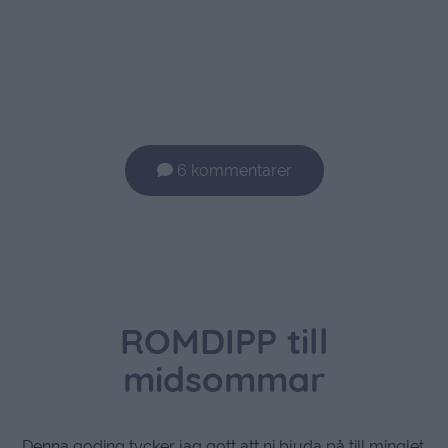
6 kommentarer
ROMDIPP till
midsommar
Denna goding tycker jag gott att ni bjuda på till minglet.