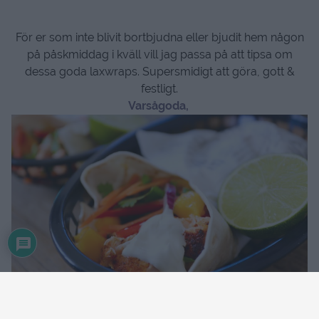
För er som inte blivit bortbjudna eller bjudit hem någon
på påskmiddag i kväll vill jag passa på att tipsa om
dessa goda laxwraps. Supersmidigt att göra, gott &
festligt.
Varsågoda,