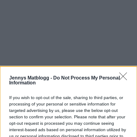
Prenumerera
Logga in
Jennys Matblogg -
Do Not Process My Personal
Information
If you wish to opt-out of the sale, sharing to third parties, or
processing of your personal or sensitive information for
targeted advertising by us, please use the below opt-out
{}
[+]
section to confirm your selection. Please note that after your
opt-out request is processed you may continue seeing
interest-based ads based on personal information utilized by
us or personal information disclosed to third parties prior to