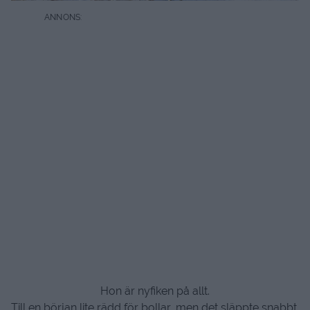
Hon är nyfiken på allt.
Till en början lite rädd för bollar, men det släppte snabbt.