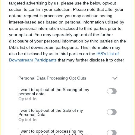
targeted advertising by us, please use the below opt-out
section to confirm your selection. Please note that after your
opt-out request is processed you may continue seeing
interest-based ads based on personal information utilized by
Det blir en dag på
us or personal information disclosed to third parties prior to
your opt-out. You may separately opt-out of the further
stranden….
disclosure of your personal information by third parties on the
IAB’s list of downstream participants. This information may
also be disclosed by us to third parties on the
IAB’s List of
Det verkar bli en fin dag idag, det blir en dag på
Downstream Participants
that may further disclose it to other
stranden…. Trallallallallaaaaa… Kunde inte låta bli att tänka
third parties.
på Tomas Ledins låt när solen sken och vi gick ner till
Personal Data Processing Opt Outs
stranden. Haha, dock är det långt från att kunna bada,
men det har töat lite så vi kunde vara på sanden med
I want to opt-out of the Sharing of my
Charlie. Och förresten varning för göööörsöta
personal data.
Opted In
valpbilder!
I want to opt-out of the Sale of my
Personal Data.
Opted In
I want to opt-out of processing my