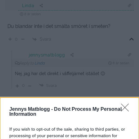
Linda
8 år sedan
Du blandar inte i det smälta smöret i smeten?
Svara
0
jennysmatblogg
Reply to
Linda
8 år sedan
Nej, jag har det direkt i våffeljärnet istället 🙂
0
Svara
Jennys Matblogg -
Do Not Process My Personal
Information
If you wish to opt-out of the sale, sharing to third parties, or
processing of your personal or sensitive information for