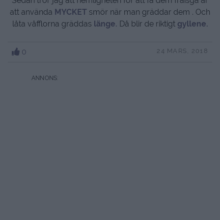
Sedan tror jag att hemligheten för att få dem fraisga är
att använda
MYCKET
smör när man gräddar dem . Och
låta våfflorna gräddas
länge.
Då blir de riktigt
gyllene.
0
24 MARS, 2018