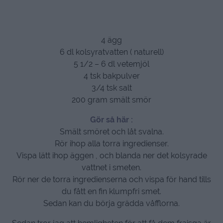
4 ägg
6 dl kolsyratvatten ( naturell)
5 1/2 – 6 dl vetemjöl
4 tsk bakpulver
3/4 tsk salt
200 gram smält smör
Gör så här :
Smält smöret och låt svalna.
Rör ihop alla torra ingredienser.
Vispa lätt ihop äggen , och blanda ner det kolsyrade
vattnet i smeten.
Rör ner de torra ingredienserna och vispa för hand tills
du fått en fin klumpfri smet.
Sedan kan du börja grädda våfflorna.