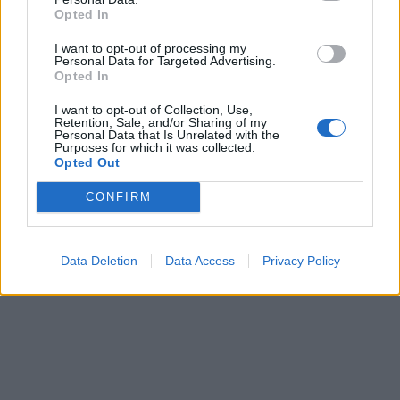
Lägg i en ugnsfast form, vispa ihop crème fraîche,
Opted In
grädde, soja och gelé och häll över formen. Ställ in i
I want to opt-out of processing my
ugnen i cirka 30-40 minuter, eller tills kycklingen är
Personal Data for Targeted Advertising.
färdig. Toppa med fetaost & nötter innan servering. Och
Opted In
servera med en sallad
I want to opt-out of Collection, Use,
Retention, Sale, and/or Sharing of my
Personal Data that Is Unrelated with the
Purposes for which it was collected.
Opted Out
0
7 MARS, 2018
CONFIRM
Data Deletion
Data Access
Privacy Policy