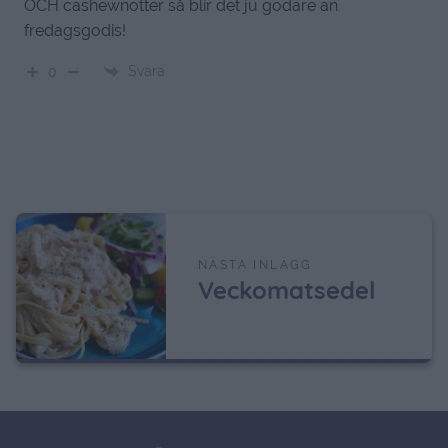
OCH cashewnötter så blir det ju godare än
fredagsgodis!
Svara
0
NÄSTA INLÄGG
Veckomatsedel