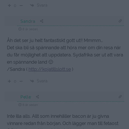
Svara
0
Sandra
8 år sedan
Åh det ser ju helt fantastiskt gott ut!! Mmmm…
Det ska bli så spännande att höra mer om din resa när
du får möjlighet att uppdatera. Sydafrika ser ut att vara
en spännande land 🙂
/Sandra (
http://kojatillslott.se
)
Svara
0
Pelle
8 år sedan
Inte illa alls. Allt som innehåller bacon är ju givna
vinnare redan från början. Och lägger man till fetaost