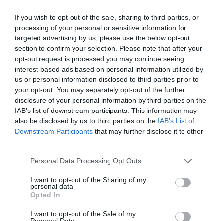
If you wish to opt-out of the sale, sharing to third parties, or
processing of your personal or sensitive information for
Till 4 personer behöver du:
targeted advertising by us, please use the below opt-out
section to confirm your selection. Please note that after your
4 kycklingfileer
opt-out request is processed you may continue seeing
2 pkt bacon
interest-based ads based on personal information utilized by
4 dl creme fraiche
us or personal information disclosed to third parties prior to
1 dl vispgrädde
your opt-out. You may separately opt-out of the further
3 msk kinesisk soja
disclosure of your personal information by third parties on the
1 tsk rödavinbärsgele
IAB’s list of downstream participants. This information may
also be disclosed by us to third parties on the
IAB’s List of
Toppa med smulad fetaost, strimlad soltorkad tomat +
Downstream Participants
that may further disclose it to other
cashewnötter
third parties.
Gör så här:
Personal Data Processing Opt Outs
Ställ ugnen på 200 grader.
I want to opt-out of the Sharing of my
personal data.
Linda in kycklingfilen i bacon. Hetta upp en stekpanna
Opted In
med smör och bryn denna runt omkring tills den får en
I want to opt-out of the Sale of my
vacker färg.
Personal Data.