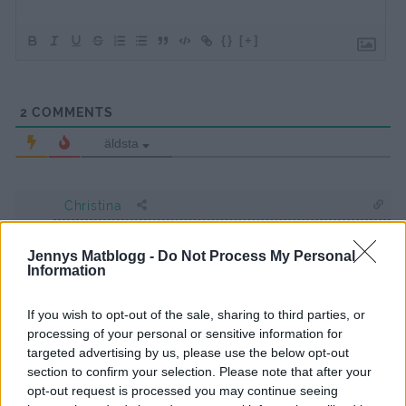
{}
[+]
2
COMMENTS
äldsta
Christina
8 år sedan
Jennys Matblogg -
Do Not Process My Personal
Är ni på Thai silk palace? Eller är det något annat ställe
Information
som jag har missat i stan? Ser så gott ut😋
If you wish to opt-out of the sale, sharing to third parties, or
Svara
0
processing of your personal or sensitive information for
targeted advertising by us, please use the below opt-out
section to confirm your selection. Please note that after your
jennysmatblogg
opt-out request is processed you may continue seeing
Reply to
Christina
8 år sedan