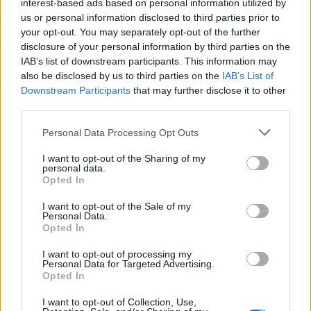
interest-based ads based on personal information utilized by
Jajamän, ☺️
us or personal information disclosed to third parties prior to
your opt-out. You may separately opt-out of the further
0
Svara
disclosure of your personal information by third parties on the
IAB’s list of downstream participants. This information may
also be disclosed by us to third parties on the
IAB’s List of
Downstream Participants
that may further disclose it to other
third parties.
Personal Data Processing Opt Outs
I want to opt-out of the Sharing of my
personal data.
Opted In
I want to opt-out of the Sale of my
Personal Data.
Vällagade färdigrätter
Opted In
med Gooh & Filip Fasten
I want to opt-out of processing my
Personal Data for Targeted Advertising.
Opted In
DETTA INLÄGG PRESENTERAS I REKLAMSAMARBETE MED GOOH
I want to opt-out of Collection, Use,