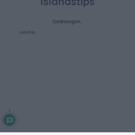
Islandstips
Godmorgon,
2