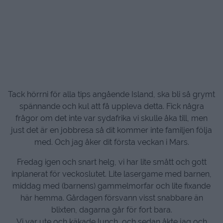
Tack hörrni för alla tips angående Island, ska bli så grymt
spännande och kul att få uppleva detta. Fick några
frågor om det inte var sydafrika vi skulle åka till, men
just det är en jobbresa så dit kommer inte familjen följa
med. Och jag åker dit första veckan i Mars.
Fredag igen och snart helg, vi har lite smått och gott
inplanerat för veckoslutet. Lite lasergame med barnen,
middag med (barnens) gammelmorfar och lite fixande
här hemma. Gårdagen försvann visst snabbare än
blixten, dagarna går för fort bara.
Vi var ute och käkade lunch, och sedan åkte jag och