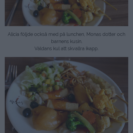
Alicia följde också med på lunchen, Monas dotter och
barnens kusin.
Väldans kul att skvallra ikapp.