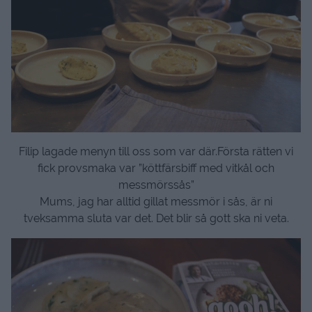
Filip lagade menyn till oss som var där.
Första rätten vi
fick provsmaka var ”köttfärsbiff med vitkål och
messmörssås”
Mums, jag har alltid gillat messmör i sås, är ni
tveksamma sluta var det. Det blir så gott ska ni veta.