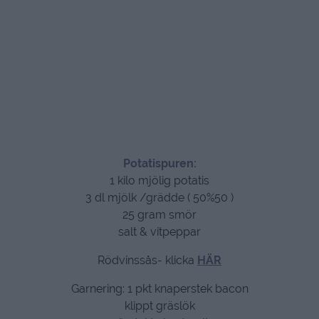
Potatispuren:
1 kilo mjölig potatis
3 dl mjölk /grädde ( 50%50 )
25 gram smör
salt & vitpeppar
Rödvinssås- klicka
HÄR
Garnering: 1 pkt knaperstek bacon
klippt gräslök