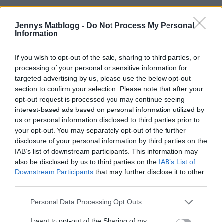
Jennys Matblogg -
Do Not Process My Personal
Information
{}
[+]
If you wish to opt-out of the sale, sharing to third parties, or
processing of your personal or sensitive information for
targeted advertising by us, please use the below opt-out
section to confirm your selection. Please note that after your
1
COMMENT
opt-out request is processed you may continue seeing
interest-based ads based on personal information utilized by
äldsta
us or personal information disclosed to third parties prior to
your opt-out. You may separately opt-out of the further
disclosure of your personal information by third parties on the
Gunilla
IAB’s list of downstream participants. This information may
4 år sedan
also be disclosed by us to third parties on the
IAB’s List of
Downstream Participants
that may further disclose it to other
Så kul att Jacob äntligen ska ta körkort snart! Som vi
third parties.
har längtat efter denna dag! Ska verkligen testa detta
Personal Data Processing Opt Outs
recept. Som en person som älskar korv och äter det
varje dag så är detta något för mig. Kram// Gunilla😊
I want to opt-out of the Sharing of my