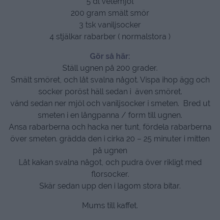
5 dl vetemjöl
200 gram smält smör
3 tsk vaniljsocker
4 stjälkar rabarber ( normalstora )
Gör så här:
Ställ ugnen på 200 grader.
Smält smöret, och låt svalna något. Vispa ihop ägg och
socker poröst häll sedan i även smöret.
vänd sedan ner mjöl och vaniljsocker i smeten. Bred ut
smeten i en långpanna / form till ugnen.
Ansa rabarberna och hacka ner tunt, fördela rabarberna
över smeten. grädda den i cirka 20 – 25 minuter i mitten
på ugnen
Låt kakan svalna något, och pudra över rikligt med
florsocker.
Skär sedan upp den i lagom stora bitar.
Mums till kaffet.