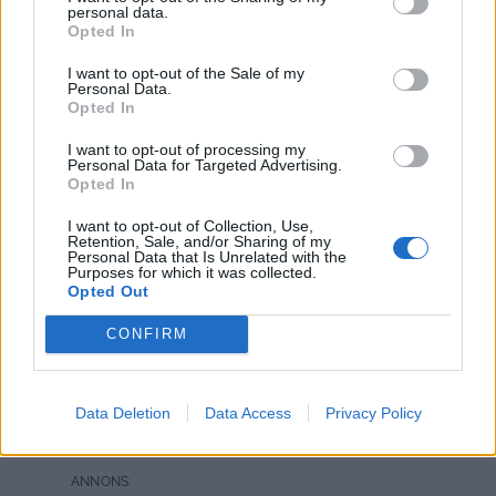
personal data.
Opted In
Svara
0
I want to opt-out of the Sale of my
Personal Data.
Opted In
I want to opt-out of processing my
Personal Data for Targeted Advertising.
Opted In
I want to opt-out of Collection, Use,
Retention, Sale, and/or Sharing of my
Personal Data that Is Unrelated with the
Purposes for which it was collected.
Opted Out
Veckomatsedel
CONFIRM
Gomorron gomorron
Data Deletion
Data Access
Privacy Policy
Här kommer en supertidig veckomatsedel.
Hoppas ni gillar