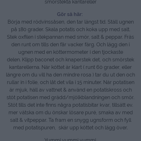
smörstekta kantareller
Gör så här:
Börja med rödvinssåsen, den tar längst tid. Ställ ugnen
på 180 grader. Skala potatis och koka upp med salt.
Stek oxfilen i stekpannan med smör, salt & peppar. Fräs
den runt om tills den får vacker färg. Och lägg den i
ugnen med en köttermometer i den tjockaste
delen. Klipp baconet och knaperstek det, och smörstek
kantarellerna. När köttet är klart ( runt 60 grader, eller
längre om du vill ha den mindre rosa ) tar du ut den och
rullar in i folie, och låt det vila i 15 minuter. När potatisen
är mjuk, häll av vattnet & använd en potatiskross och
stöt potatisen med grädd/mjölkblandningen och smör.
Stöt tills det inte finns några potatisbitar kvar, tillsätt ev.
mer vätska om du önskar lösare puré, smaka av med
salt & vitpeppar. Ta fram en snygg ugnsform och fyll
med potatispuren, skär upp köttet och lägg över.
Yummi yummi yummi.