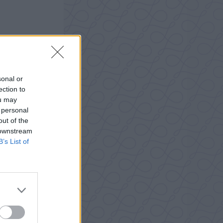
sonal or
ection to
ou may
 personal
out of the
 downstream
B’s List of