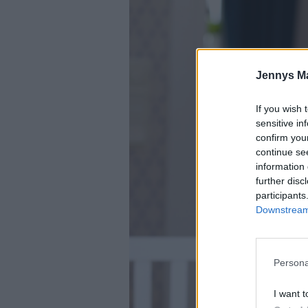
Jennys M
If you wish 
sensitive in
confirm you
continue se
information 
further disc
participants
Downstream 
Persona
I want t