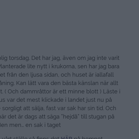
lig torsdag. Det har jag, även om jag inte varit
anterade lite nytt i krukorna, sen har jag bara
et från den ljusa sidan, och huset är iallafall
våning. Kan lätt vara den bästa känslan när allt
t. ( Och dammråttor är ett minne blott ) Läste i
s var det mest klickade i landet just nu på
sorgligt att sälja, fast var sak har sin tid. Och
r det är dags att säga ”hejdå” till stugan på
 Men men… en sak i taget
 vårt ställe så finns det
HÄR
på hemnet