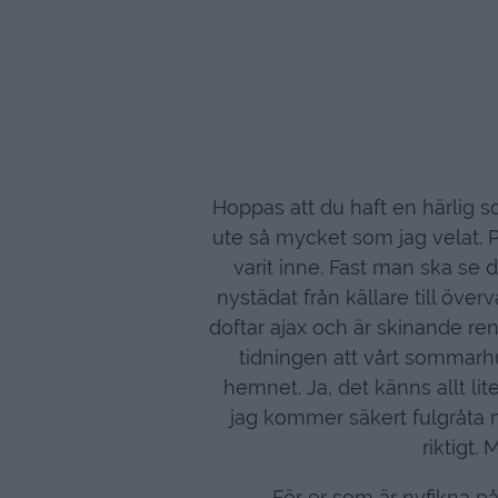
Hoppas att du haft en härlig so
ute så mycket som jag velat. Pl
varit inne. Fast man ska se d
nystädat från källare till över
doftar ajax och är skinande ren
tidningen att vårt sommarhu
hemnet. Ja, det känns allt lite 
jag kommer säkert fulgråta nä
riktigt.
För er som är nyfikna på