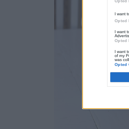
Opted 
I want t
Opted 
I want 
Advertis
Opted 
I want t
of my P
was col
Opted 