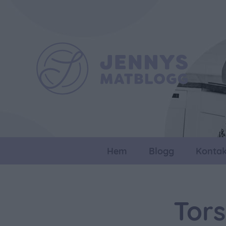
Hem
Blogg
Kontak
Tors