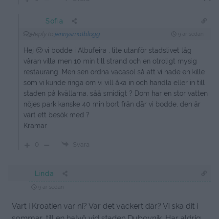
Sofia
Reply to
jennysmatblogg
9 år sedan
Hej 🙂 vi bodde i Albufeira , lite utanför stadslivet låg
våran villa men 10 min till strand och en otroligt mysig
restaurang. Men sen ordna vacasol så att vi hade en kille
som vi kunde ringa om vi vill åka in och handla eller in till
staden på kvällarna, såå smidigt ? Dom har en stor vatten
nöjes park kanske 40 min bort från där vi bodde, den är
värt ett besök med ?
Kramar
0
Svara
Linda
9 år sedan
Vart i Kroatien var ni? Var det vackert där? Vi ska dit i
sommar, till en halvö vid staden Dubovnik. Har aldrig