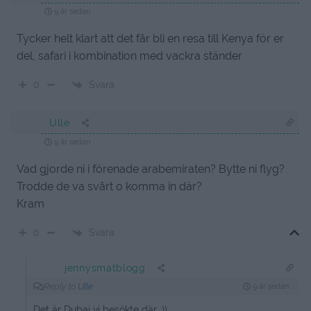
9 år sedan
Tycker helt klart att det får bli en resa till Kenya för er
del, safari i kombination med vackra ständer
Svara
0
Ulle
9 år sedan
Vad gjorde ni i förenade arabemiraten? Bytte ni flyg?
Trodde de va svårt o komma in där?
Kram
Svara
0
jennysmatblogg
Reply to
Ulle
9 år sedan
Det är Dubai vi besökte där :))