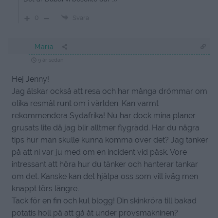
0
Svara
Maria
9 år sedan
Hej Jenny!
Jag älskar också att resa och har många drömmar om
olika resmål runt om i världen. Kan varmt
rekommendera Sydafrika! Nu har dock mina planer
grusats lite då jag blir alltmer flygrädd. Har du några
tips hur man skulle kunna komma över det? Jag tänker
på att ni var ju med om en incident vid påsk. Vore
intressant att höra hur du tänker och hanterar tankar
om det. Kanske kan det hjälpa oss som vill iväg men
knappt törs längre.
Tack för en fin och kul blogg! Din skinkröra till bakad
potatis höll på att gå åt under provsmakninen?