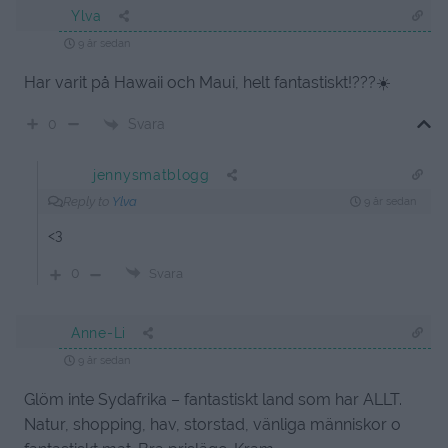
Ylva
9 år sedan
Har varit på Hawaii och Maui, helt fantastiskt!???☀️
Svara
0
jennysmatblogg
Reply to
Ylva
9 år sedan
<3
0
Svara
Anne-Li
9 år sedan
Glöm inte Sydafrika – fantastiskt land som har ALLT.
Natur, shopping, hav, storstad, vänliga människor o