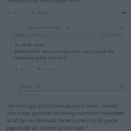
fantastiskt mat. Bra prisläge. Kram
Svara
0
jennysmatblogg
Reply to
Anne-Li
9 år sedan
Ja, vill dit också.
Skulle behövt skriva en längre lista… vill ju typ till alla
ställen jag aldrig varit på 🙂
0
Svara
Sofia
9 år sedan
Var i Portugal 2013 i början på juni 2 veckor, vackert
som tusan, god mat och trevlig människor? Nackdelen
är att det var sååå kallt i havet tyckte vi 15-16 grader
pga att det var i början av säsongen ?