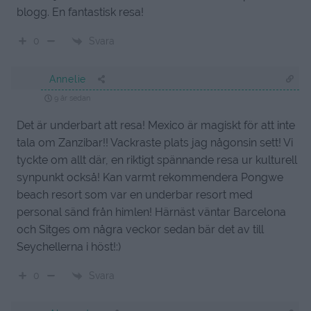
blogg. En fantastisk resa!
Svara
0
Annelie
9 år sedan
Det är underbart att resa! Mexico är magiskt för att inte
tala om Zanzibar!! Vackraste plats jag någonsin sett! Vi
tyckte om allt där, en riktigt spännande resa ur kulturell
synpunkt också! Kan varmt rekommendera Pongwe
beach resort som var en underbar resort med
personal sänd från himlen! Härnäst väntar Barcelona
och Sitges om några veckor sedan bär det av till
Seychellerna i höst!:)
Svara
0