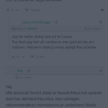
Svara
0
jennysmatblogg
Reply to
Helene
9 år sedan
Jag har heller aldrig varit på Sri Lanka,
Tror dock jag hört att sanden är mer gul/röd där än i
Vietnam. Vietnams hade ju annat väldigt fina stränder.
0
Svara
Mia
9 år sedan
Hej,
Mitt absoluta favorit ställe är Hawaii (Maui) två senaste
åren har det blivit Mauritius. Kan verkligen
rekommenderas människorna är underbara. Nästa