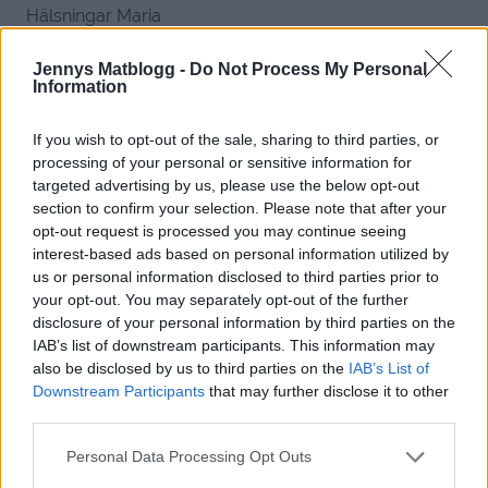
Hälsningar Maria
Svara
0
Jennys Matblogg -
Do Not Process My Personal
Information
jennysmatblogg
If you wish to opt-out of the sale, sharing to third parties, or
Reply to
Maria
9 år sedan
processing of your personal or sensitive information for
Jag har faktiskt aldrig varit flygrädd.
targeted advertising by us, please use the below opt-out
Vår nödlandning var obehaglig, och jag hann tänka rätt
section to confirm your selection. Please note that after your
mycket men.
opt-out request is processed you may continue seeing
interest-based ads based on personal information utilized by
Duktiga piloter reder ut sådana här händelser.
us or personal information disclosed to third parties prior to
jag är mer rädd när jag korsar en gata än när jag flyger.
your opt-out. You may separately opt-out of the further
Så är det faktiskt. Statistiskt sätt kommer detta aldrig
disclosure of your personal information by third parties on the
hända igen.
IAB’s list of downstream participants. This information may
Så tänkte jag… Så ut nu och upptäck världen 🙂
also be disclosed by us to third parties on the
IAB’s List of
kram
Downstream Participants
that may further disclose it to other
third parties.
0
Svara
Personal Data Processing Opt Outs