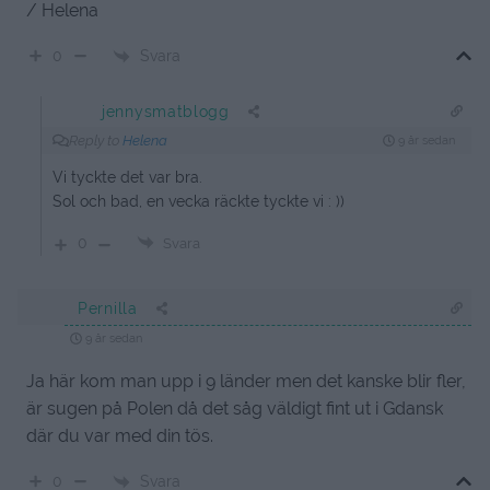
/ Helena
Svara
0
jennysmatblogg
Reply to
Helena
9 år sedan
Vi tyckte det var bra.
Sol och bad, en vecka räckte tyckte vi : ))
0
Svara
Pernilla
9 år sedan
Ja här kom man upp i 9 länder men det kanske blir fler,
är sugen på Polen då det såg väldigt fint ut i Gdansk
där du var med din tös.
Svara
0