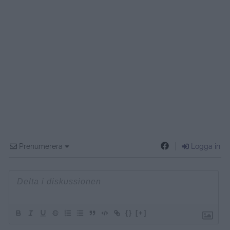
Prenumerera
Logga in
{}
[+]