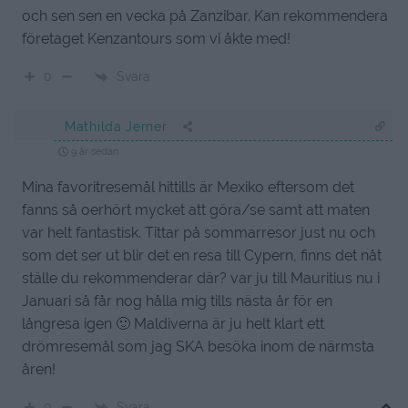
och sen sen en vecka på Zanzibar. Kan rekommendera
företaget Kenzantours som vi åkte med!
Svara
0
Mathilda Jerner
9 år sedan
Mina favoritresemål hittills är Mexiko eftersom det
fanns så oerhört mycket att göra/se samt att maten
var helt fantastisk. Tittar på sommarresor just nu och
som det ser ut blir det en resa till Cypern, finns det nåt
ställe du rekommenderar där? var ju till Mauritius nu i
Januari så får nog hålla mig tills nästa år för en
långresa igen 🙂 Maldiverna är ju helt klart ett
drömresemål som jag SKA besöka inom de närmsta
åren!
Svara
0