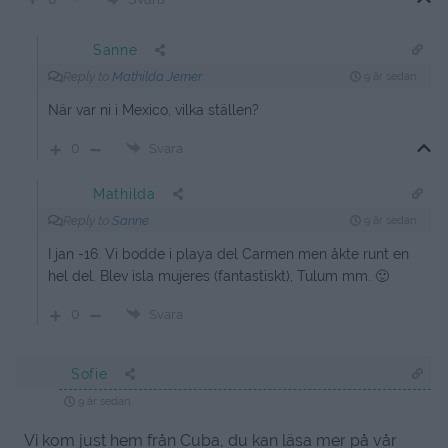
Sanne
Reply to
Mathilda Jerner
9 år sedan
När var ni i Mexico, vilka ställen?
0
Svara
Mathilda
Reply to
Sanne
9 år sedan
I jan -16. Vi bodde i playa del Carmen men åkte runt en
hel del. Blev isla mujeres (fantastiskt), Tulum mm. 🙂
0
Svara
Sofie
9 år sedan
Vi kom just hem från Cuba, du kan läsa mer på vår