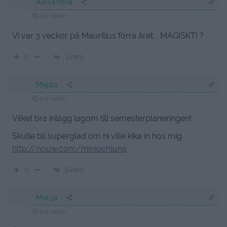
Alexandra
9 år sedan
Vi var 3 veckor på Mauritius förra året. . MAGISKT! ?
Svara
0
Majda
9 år sedan
Vilket bra inlägg lagom till semesterplaneringen!
Skulle bli superglad om ni ville kika in hos mig
http://nouw.com/miniochluna
Svara
0
Marija
9 år sedan