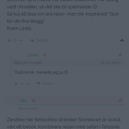
varit i Kroatien, så det ska bli spännande 🙂
Så kul att läsa om era resor, man blir inspirerad! Tack
för din fina blogg!
Kram Linda.
Svara
0
Linda
Reply to
Linda
9 år sedan
*Dubrovnik, menade jag ju 🙂
0
Svara
Ida
9 år sedan
Zanzibar har fantastiska stränder! Stonetown är också
vårt ett besök. Kombinera resan med safari i Tanzania