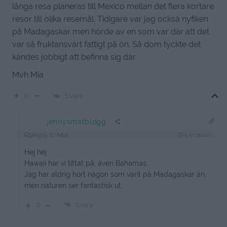
långa resa planeras till Mexico mellan det flera kortare
resor till olika resemål. Tidigare var jag också nyfiken
på Madagaskar men hörde av en som var där att det
var så fruktansvärt fattigt på ön. Så dom tyckte det
kändes jobbigt att befinna sig där.
Mvh Mia
Svara
0
jennysmatblogg
Reply to
Mia
9 år sedan
Hej hej
Hawaii har vi tittat på, även Bahamas.
Jag har aldrig hört någon som varit på Madagaskar än,
men naturen ser fantastisk ut.
0
Svara