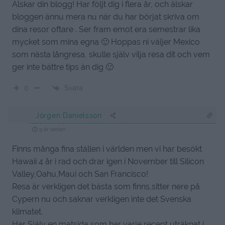
Älskar din blogg! Har följt dig i flera år, och älskar
bloggen ännu mera nu när du har börjat skriva om
dina resor oftare . Ser fram emot era semestrar lika
mycket som mina egna 🙂 Hoppas ni väljer Mexico
som nästa långresa, skulle själv vilja resa dit och vem
ger inte bättre tips än dig 🙂
Svara
0
Jörgen Danielsson
9 år sedan
Finns många fina ställen i världen men vi har besökt
Hawaii 4 år i rad och drar igen i November till Silicon
Valley,Oahu,Maui och San Francisco!
Resa är verkligen det bästa som finns,sitter nere på
Cypern nu och saknar verkligen inte det Svenska
klimatet.
Har Själv en matsida som har varje recept uträknat i