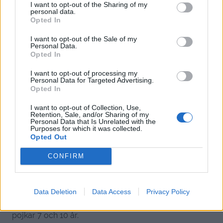
Elin
I want to opt-out of the Sharing of my
personal data.
9 år sedan
Opted In
En bekant har varit i Zanzibar och han sa ”aldrig mer”
I want to opt-out of the Sale of my
Personal Data.
efter att han kom hem. Han tyckte det rent av var
Opted In
obehagligt att vara där, i såväl området han bodde i
som på platser runt omkring. Flygplatsen var också
I want to opt-out of processing my
Personal Data for Targeted Advertising.
riktigt nedgången och personalen kändes väldigt
Opted In
instabil. Han åkte ändå till ett turistområde, tro det eller
I want to opt-out of Collection, Use,
ej.
Retention, Sale, and/or Sharing of my
Personal Data that Is Unrelated with the
Purposes for which it was collected.
Svara
0
Opted Out
CONFIRM
Helena
9 år sedan
Rekommenderar du att åka till Bulgarien? Vi har
Data Deletion
Data Access
Privacy Policy
funderat lite på det. Är det bra för familjen? Har två
pojkar 7 och 10 år.