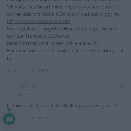
Viktväktarnas SmartPoints
http://www.slankosund.se
och en sida om västra USA iom vi vart där 13 ggr nu
http://www.headoutwest.info
Favoritställen är nog Maui Hawaii (Kaanapali Beach)
och San Francisco California!
Resa och mat det är grejer det ☀️☀️☀️☀️???
Har även som du bott i Växjö fast bor i Falkenberg just
nu.
Svara
0
MT
9 år sedan
Island är otroligt vackert! Dit åker jag gärna igen… ??
46
Svara
0