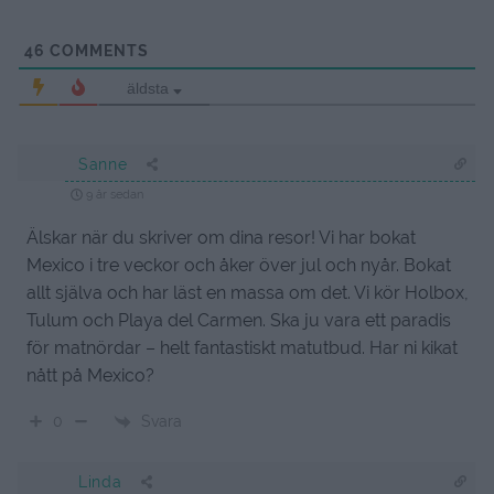
46
COMMENTS
äldsta
Sanne
9 år sedan
Älskar när du skriver om dina resor! Vi har bokat
Mexico i tre veckor och åker över jul och nyår. Bokat
allt själva och har läst en massa om det. Vi kör Holbox,
Tulum och Playa del Carmen. Ska ju vara ett paradis
för matnördar – helt fantastiskt matutbud. Har ni kikat
nått på Mexico?
Svara
0
Linda