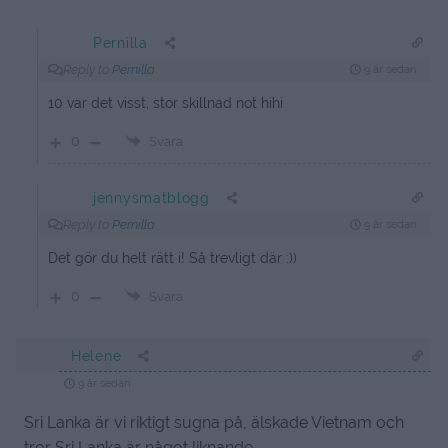
Pernilla
Reply to
Pernilla
9 år sedan
10 var det visst, stor skillnad not hihi
0
Svara
jennysmatblogg
Reply to
Pernilla
9 år sedan
Det gör du helt rätt i! Så trevligt där :))
0
Svara
Helene
9 år sedan
Sri Lanka är vi riktigt sugna på, älskade Vietnam och
tror Sri Lanka är något liknande.