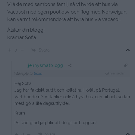
Vi åkte med sambons familj så vi hyrde ett hus via
Vacasol med egen pool osv och flög med Norweigan.
Kan varmt rekommendera att hyra hus via vacasol.
Älskar din blogg!
Kramar Sofia
Svara
0
jennysmatblogg
Reply to
Sofia
9 år sedan
Hej Sofia,
Jag har faktiskt suttit och kollat nu i kväll på Portugal.
Vart bodde ni? Vi tänker också hyra hus, och bil och sedan
mest göra lite dagsutflykter.
Kram
Ps. vad glad jag blir att du gillar bloggen!
0
Svara