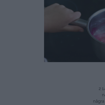
2 1
n
några