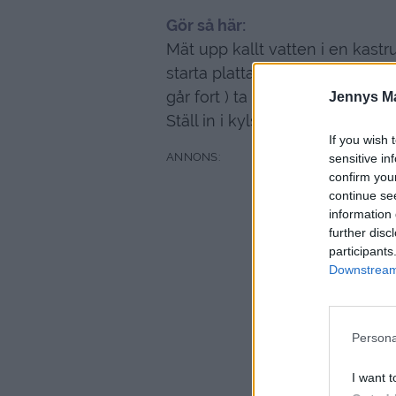
Gör så här:
Mät upp kallt vatten i en kastru
starta plattan. Låt det sjuda u
går fort ) ta bort från plattan 
Jennys M
Ställ in i kylskåpet och låt sval
If you wish 
sensitive in
confirm you
continue se
information 
further disc
participants
Downstream 
Persona
I want t