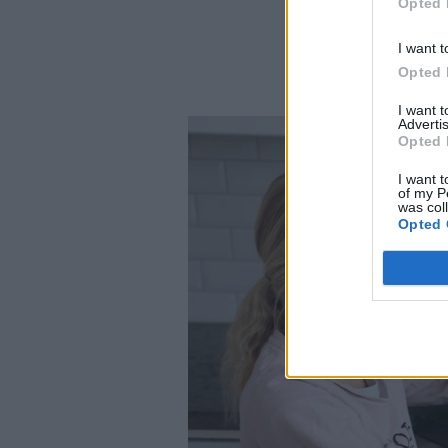
Opted 
I want t
Opted 
I want 
Advertis
Opted 
I want t
of my P
was col
Opted 