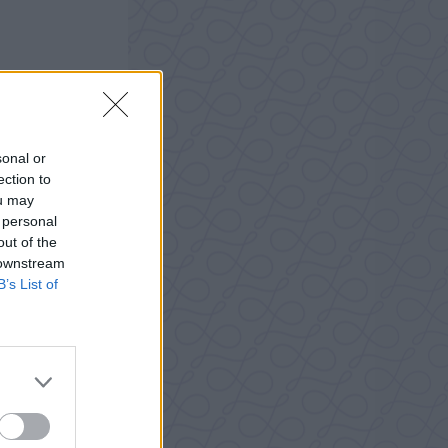
sonal or
ection to
ou may
 personal
out of the
 downstream
B’s List of