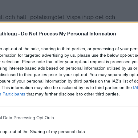
ll och häll i potatismjölet. Vispa ihop det och
pp och koka sammans till en tjock smet ( det
och vänd ner olja och lite karamellfärg.
atblogg -
Do Not Process My Personal Information
na, sedan är det klart
to opt-out of the sale, sharing to third parties, or processing of your per
formation for targeted advertising by us, please use the below opt-out s
r selection. Please note that after your opt-out request is processed y
eing interest-based ads based on personal information utilized by us or
disclosed to third parties prior to your opt-out. You may separately opt-
losure of your personal information by third parties on the IAB’s list of
. This information may also be disclosed by us to third parties on the
IA
Participants
that may further disclose it to other third parties.
l Data Processing Opt Outs
o opt-out of the Sharing of my personal data.