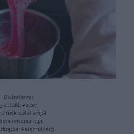
D
u behöver
3 dl kallt vatten
/2 msk potatismjöl
ågra droppar olja
 droppar karamellfärg