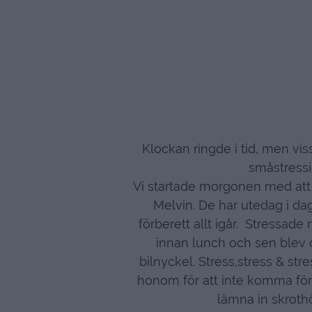
Klockan ringde i tid, men viss
småstressig
Vi startade morgonen med att för
Melvin. De har utedag i dag
förberett allt igår. Stressade
innan lunch och sen blev d
bilnyckel. Stress,stress & str
honom för att inte komma förs
lämna in skroth