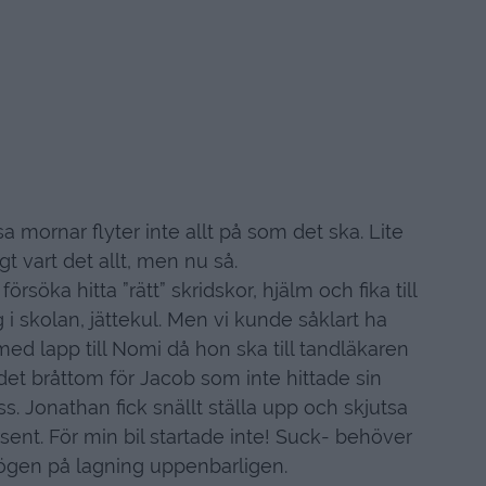
a mornar flyter inte allt på som det ska. Lite
t vart det allt, men nu så.
söka hitta ”rätt” skridskor, hjälm och fika till
 i skolan, jättekul. Men vi kunde såklart ha
 med lapp till Nomi då hon ska till tandläkaren
et bråttom för Jacob som inte hittade sin
ess. Jonathan fick snällt ställa upp och skjutsa
ent. För min bil startade inte! Suck- behöver
ögen på lagning uppenbarligen.