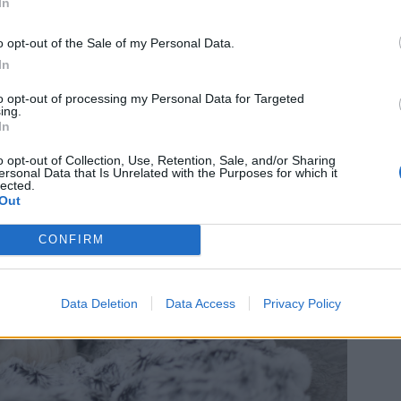
In
er här nerbäddad och jobbar. En stor kopp kaffe
gt jag hinner. Tänkte även försöka hinna mig på
o opt-out of the Sale of my Personal Data.
med de ”nya” gardinerna som jag lovat.
In
to opt-out of processing my Personal Data for Targeted
ing.
In
o opt-out of Collection, Use, Retention, Sale, and/or Sharing
ersonal Data that Is Unrelated with the Purposes for which it
lected.
Out
CONFIRM
Data Deletion
Data Access
Privacy Policy