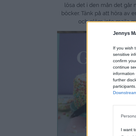
lösa det i den mån det går 
böcker. Tänk på att höra av er i
och glöm inte maila m
Jennys M
If you wish 
sensitive in
confirm you
continue se
information 
further disc
participants
Downstream 
Persona
I want t