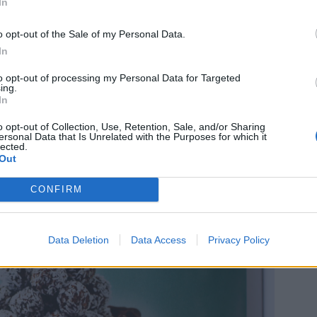
In
o opt-out of the Sale of my Personal Data.
In
akor, krämiga kladdkakor, chokladiga pajer,
to opt-out of processing my Personal Data for Targeted
rta. Alla recept är lätta att göra.
ing.
In
följa dessa, inga konstigheter alls.
o opt-out of Collection, Use, Retention, Sale, and/or Sharing
ersonal Data that Is Unrelated with the Purposes for which it
lected.
Out
CONFIRM
Data Deletion
Data Access
Privacy Policy