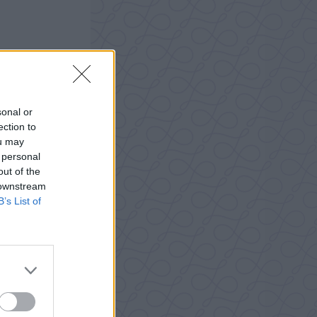
sonal or
ection to
ou may
 personal
out of the
 downstream
B’s List of