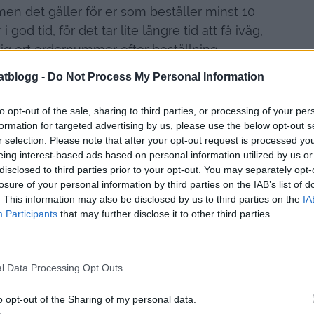
men det gäller för er som beställer minst 10
 god tid, för det tar lite längre tid att få iväg,
ig ert ordernummer efter beställning…
atblogg -
Do Not Process My Personal Information
to opt-out of the sale, sharing to third parties, or processing of your per
formation for targeted advertising by us, please use the below opt-out s
r selection. Please note that after your opt-out request is processed y
eing interest-based ads based on personal information utilized by us or
disclosed to third parties prior to your opt-out. You may separately opt-
losure of your personal information by third parties on the IAB’s list of
. This information may also be disclosed by us to third parties on the
IA
Participants
that may further disclose it to other third parties.
l Data Processing Opt Outs
o opt-out of the Sharing of my personal data.