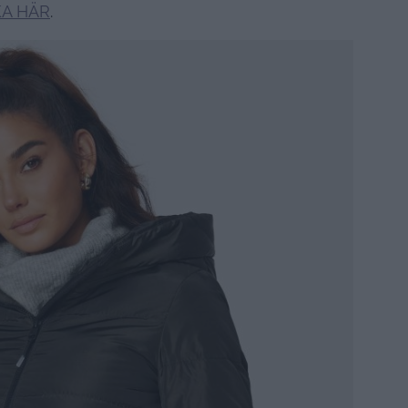
KA HÄR
.