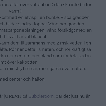
cron eller över vattenbad ( den ska inte bli för
varm )
kostmed en elvisp i en bunke. Vispa grädden
 och bildar stadiga toppar. Vänd ner grädden
mascarponeblaningen, vänd försiktigt med en
t tills allt är väl blandat.
värm dem tillsammans med 2 msk vatten i en
lta. Rör ner detta i smeten, och rör kraftigt så
vhacka ner centern och blanda om fördela sedan
jämt över kakbotten.
pet i minst 5 timmar, men gärna över natten.
med center och hallon.
 är ju REA:N på
Bubbleroom
, där det just nu är