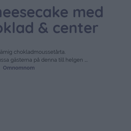
heesecake med
klad & center
krämig chokladmoussetårta.
ssa gästerna på denna till helgen ….
Omnomnom