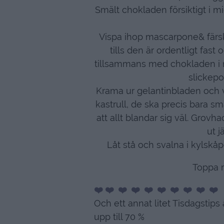
Smält chokladen försiktigt i mi
Vispa ihop mascarpone& färs
tills den är ordentligt fast
tillsammans med chokladen i 
slickepot
Krama ur gelantinbladen och 
kastrull, de ska precis bara smä
att allt blandar sig väl. Gro
ut 
Låt stå och svalna i kylskå
Toppa 
❤️ ❤️ ❤️ ❤️ ❤️ ❤️ ❤️ ❤️ ❤️ ❤️
Och ett annat litet Tisdagstips
upp till 70 %