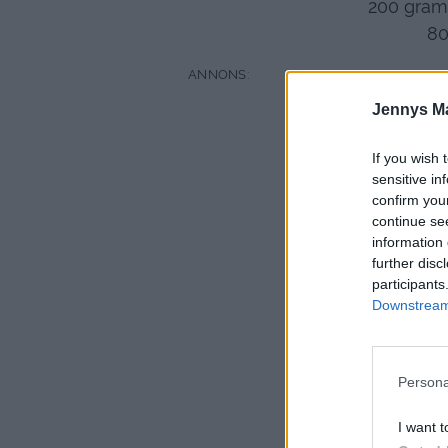
200 gram 
80
Jennys M
If you wish 
sensitive in
confirm you
continue se
information 
further disc
participants
Downstream 
Persona
I want t