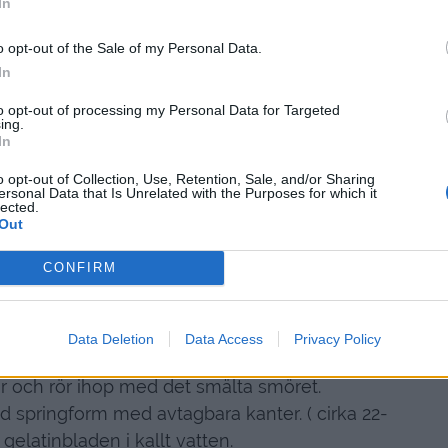
In
Mousse:
o opt-out of the Sale of my Personal Data.
3 gelatinblad
In
 gram mjölkchoklad
 gram mascarpone
to opt-out of processing my Personal Data for Targeted
ing.
gram philadelphiaost
In
 1/2 dl vispgrädde
o opt-out of Collection, Use, Retention, Sale, and/or Sharing
2 msk vatten
ersonal Data that Is Unrelated with the Purposes for which it
lected.
1 rulle center
Out
Topping:
CONFIRM
färska hallon
1 rulle center
Data Deletion
Data Access
Privacy Policy
Gör så här:
or och rör ihop med det smälta smöret.
d springform med avtagbara kanter. ( cirka 22-
gelatinbladen i kallt vatten.