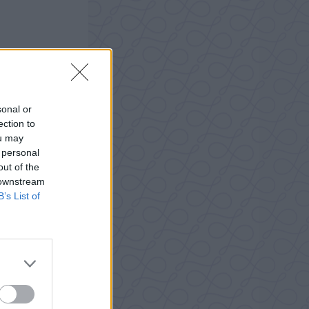
sonal or
ection to
ou may
 personal
out of the
 downstream
B’s List of