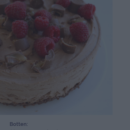
B
otten: