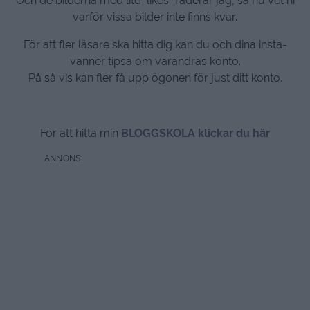
Och de bilderna med lite ”likes” raderar jag, så nu vet ni
varför vissa bilder inte finns kvar.
För att fler läsare ska hitta dig kan du och dina insta-
vänner tipsa om varandras konto.
På så vis kan fler få upp ögonen för just ditt konto.
För att hitta min
BLOGGSKOLA klickar du här