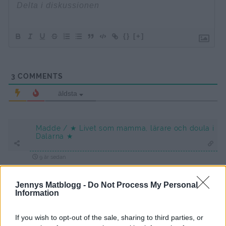
{}
[+]
3
COMMENTS
äldsta
Madde / ★ Livet som mamma, lärare och doula i
Dalarna ★
9 år sedan
Åh så gott 🙂
Jennys Matblogg -
Do Not Process My Personal
Information
Svara
0
If you wish to opt-out of the sale, sharing to third parties, or
Madeleine