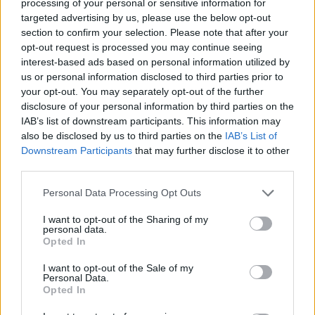
processing of your personal or sensitive information for
targeted advertising by us, please use the below opt-out
9 år sedan
section to confirm your selection. Please note that after your
Smörgåslunch blir det ofta här oxå när man bara skall
opt-out request is processed you may continue seeing
interest-based ads based on personal information utilized by
laga till sig själv! Bagels med olika fyllningar är ett gott
us or personal information disclosed to third parties prior to
alternativ till toast! 🙂
your opt-out. You may separately opt-out of the further
disclosure of your personal information by third parties on the
Svara
0
IAB’s list of downstream participants. This information may
also be disclosed by us to third parties on the
IAB’s List of
jennysmatblogg
Downstream Participants
that may further disclose it to other
third parties.
Reply to
Madeleine
9 år sedan
Mums 🙂
Personal Data Processing Opt Outs
0
Svara
I want to opt-out of the Sharing of my
personal data.
Opted In
I want to opt-out of the Sale of my
Personal Data.
Opted In