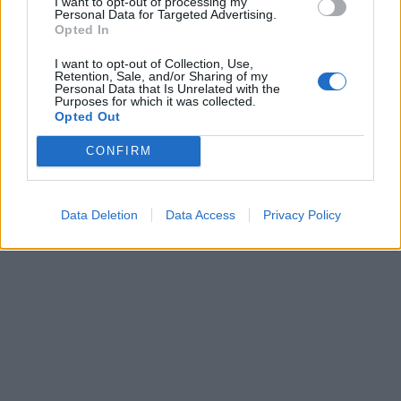
I want to opt-out of processing my
Personal Data for Targeted Advertising.
Opted In
I want to opt-out of Collection, Use,
Retention, Sale, and/or Sharing of my
Personal Data that Is Unrelated with the
Lite tips för INSTAGRAM
Purposes for which it was collected.
Opted Out
CONFIRM
Hej där,
Data Deletion
Data Access
Privacy Policy