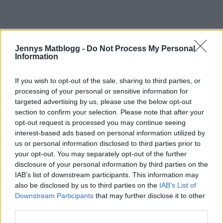
Jennys Matblogg -
Do Not Process My Personal
Information
If you wish to opt-out of the sale, sharing to third parties, or
processing of your personal or sensitive information for
targeted advertising by us, please use the below opt-out
Krämig cheesecake med
section to confirm your selection. Please note that after your
opt-out request is processed you may continue seeing
passionsfrukt
interest-based ads based on personal information utilized by
us or personal information disclosed to third parties prior to
your opt-out. You may separately opt-out of the further
Godmorgon,
disclosure of your personal information by third parties on the
IAB’s list of downstream participants. This information may
also be disclosed by us to third parties on the
IAB’s List of
Lördag och jag tänkte starta dagen med något sött. Tror
Downstream Participants
that may further disclose it to other
att ni är ett gäng som letar efter kvällens dessert. Denna
third parties.
har min syster bakat. Hon är grym på att baka!