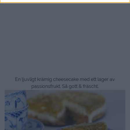
En ljuvligt krämig cheesecake med ett lager av
passionsfrukt. Så gott & fräscht.