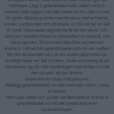
fyllningen. Lägg 5 gelantinblad i kallt vatten i cirka 5
minuter. Dela äggen i två olika skålar. En för vitan och en
för gulan. Blanda gulorna med färskost, crème fraîche,
socker, vaniljsocker och citronskal, rör tills då har en slät
fin smet. Vispa sedan äggvitorna till ett hårt skum, och
vänd ner i smeten. Pressa ur citonsaften i en kastrull, och
värm upp den. Ta bort kastrullen från värmen och
krama ur vattnet från gelantinbladen och rör ner i saften.
Rör tills de blandats väl. Låt det svalna något innan du
försiktigt häller ner det i smeten, under omrörning så att
allt blandar sig väl. Häll blandningen över botten och låt
den stå kallt i ett par timmar.
Sedan kan du börja med glasyren.
Blötlägg gelantinbladet i en skål med kallt vatten, i cirka
5 minuter.
Värm upp vatten och socker i en liten kastrull. Krama ur
gelantinbladet och låt det smälta ihop med
sockerlösningen.