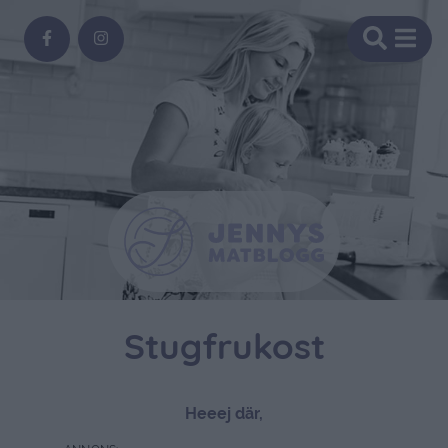
Stugfrukost
Heeej där,