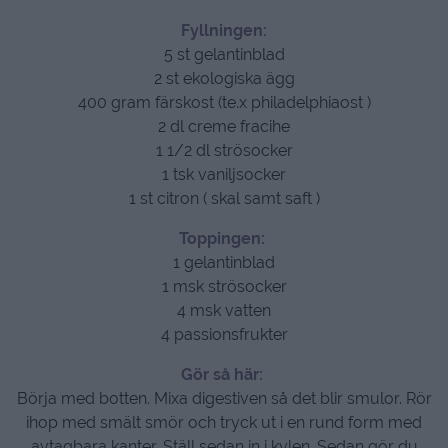
Fyllningen:
5 st gelantinblad
2 st ekologiska ägg
400 gram färskost (te.x philadelphiaost )
2 dl creme fracihe
1 1/2 dl strösocker
1 tsk vaniljsocker
1 st citron ( skal samt saft )
Toppingen:
1 gelantinblad
1 msk strösocker
4 msk vatten
4 passionsfrukter
Gör så här:
Börja med botten. Mixa digestiven så det blir smulor. Rör
ihop med smält smör och tryck ut i en rund form med
avtagbara kanter. Ställ sedan in i kylen. Sedan gör du