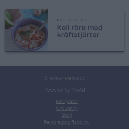
NÄSTA INLÄGG
Kall röra med
kräftstjärtar
© Jennys Matblogg
Powered by
ProAd
Kategorier
Om Jenny
Shop
Personuppgiftspolicy