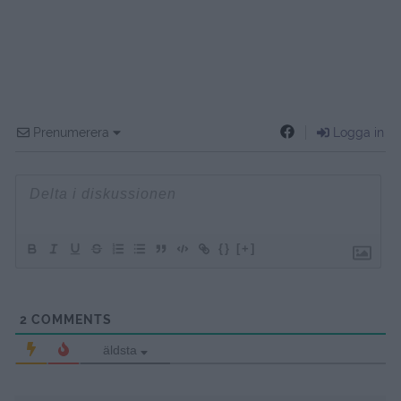
Prenumerera
Logga in
{}
[+]
2
COMMENTS
äldsta