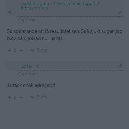
Josefin Ogarp - från mammakropp till
drömkroppen
9 år sedan
Så spännande att få resultatet sen. Såå sjukt sugen jag
blev på choklad nu.. haha!
Svara
0
Lotta
9 år sedan
Ja tack chokladrecept!
Svara
0