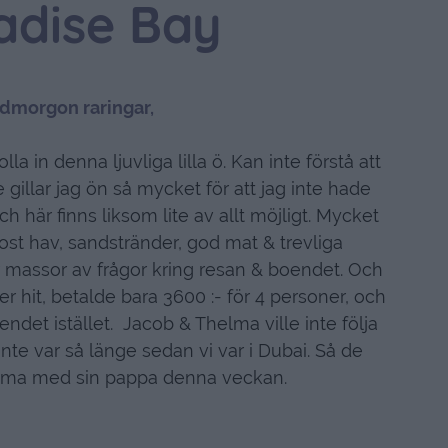
adise Bay
dmorgon raringar,
lla in denna ljuvliga lilla ö. Kan inte förstå att
ke gillar jag ön så mycket för att jag inte hade
h här finns liksom lite av allt möjligt. Mycket
kost hav, sandstränder, god mat & trevliga
ar massor av frågor kring resan & boendet. Och
ter hit, betalde bara 3600 :- för 4 personer, och
endet istället. Jacob & Thelma ville inte följa
e var så länge sedan vi var i Dubai. Så de
mma med sin pappa denna veckan.