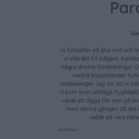
Par
Go
Vi fortsätter att åka runt och ko
vi inte åkt hit tidigare. Kans
några direkta förväntningar. Oc
vackra klippstränder, tur
restauranger. Jag ser att ni h
vi kom över urbilliga flygbiljet
valde att lägga lite mer på bo
med denna gången då det int
valde att vara he