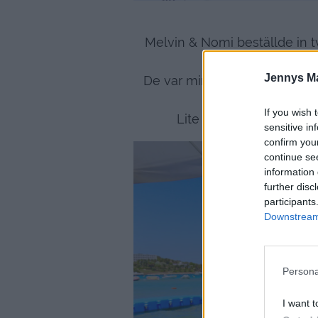
Melvin & Nomi beställde in tv
korv på. Som vi
Jennys M
De var minst sagt lite tveksa
korv
If you wish 
Lite mer badande blev de
sensitive in
confirm you
continue se
information 
further disc
participants
Downstream 
Persona
I want t