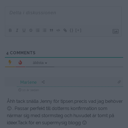
{}
[+]
4
COMMENTS
äldsta
Marlene
10 år sedan
Åhh tack snälla Jenny för tipsen,precis vad jag behöver
🙂 . Passar perfekt till dotterns konfirmation som
närmar sig med stormsteg och huvudet är tomt på
idéer.Tack för en supermysig blogg 🙂