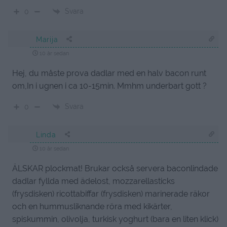
Svara
0
Marija
10 år sedan
Hej, du måste prova dadlar med en halv bacon runt
om,In i ugnen i ca 10-15min. Mmhm underbart gott ?
Svara
0
Linda
10 år sedan
ÄLSKAR plockmat! Brukar också servera baconlindade
dadlar fyllda med ädelost, mozzarellasticks
(frysdisken) ricottabiffar (frysdisken) marinerade räkor
och en hummusliknande röra med kikärter,
spiskummin, olivolja, turkisk yoghurt (bara en liten klick)