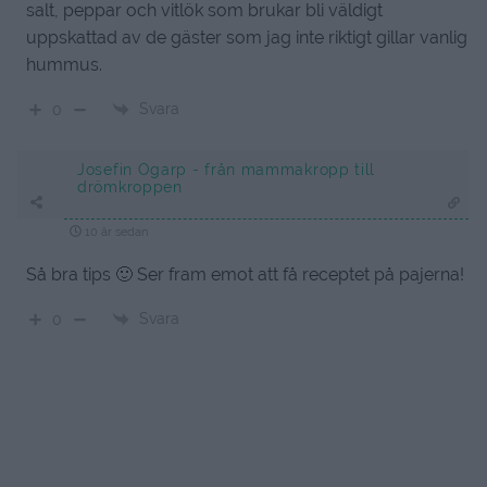
salt, peppar och vitlök som brukar bli väldigt
uppskattad av de gäster som jag inte riktigt gillar vanlig
hummus.
Svara
0
Josefin Ogarp - från mammakropp till
drömkroppen
10 år sedan
Så bra tips 🙂 Ser fram emot att få receptet på pajerna!
Svara
0