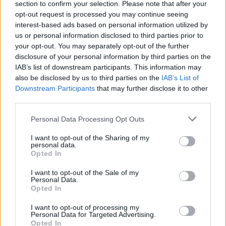
Jenny Axelsson
section to confirm your selection. Please note that after your
opt-out request is processed you may continue seeing
10 år sedan
interest-based ads based on personal information utilized by
Tackarrr detsamma!???? här i Hundfjället blåser till
us or personal information disclosed to third parties prior to
your opt-out. You may separately opt-out of the further
rejält ibland, i övrigt en härlig dag ned skidåkning!⛷
disclosure of your personal information by third parties on the
IAB’s list of downstream participants. This information may
Svara
0
also be disclosed by us to third parties on the
IAB’s List of
Downstream Participants
that may further disclose it to other
third parties.
Personal Data Processing Opt Outs
I want to opt-out of the Sharing of my
personal data.
Opted In
I want to opt-out of the Sale of my
Personal Data.
Opted In
Hawaiikassler
I want to opt-out of processing my
Personal Data for Targeted Advertising.
Opted In