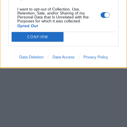
Godmorgon från ett riktigt soligt öland.
I want to opt-out of Collection, Use,
Retention, Sale, and/or Sharing of my
Jag får bjuda er på en goding från förra veckan, då
Personal Data that Is Unrelated with the
Purposes for which it was collected.
mitt kort till kameran alldeles nyss gav upp. Typiskt då
Opted Out
jag hade ett gäng trevliga maträtter på kortet. Men det
blir att åka ner till Borgholm och köpa nytt snart, och vi
CONFIRM
ska handla påskliljor till blomsterlådorna. Idag blir det
härligt att fixa i trädgården. Hoppas solen lyser på er
också, vart i landet ni nu befinner er.
Data Deletion
Data Access
Privacy Policy