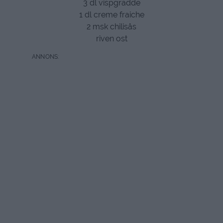
3 dl vispgrädde
1 dl creme fraiche
2 msk chilisås
riven ost