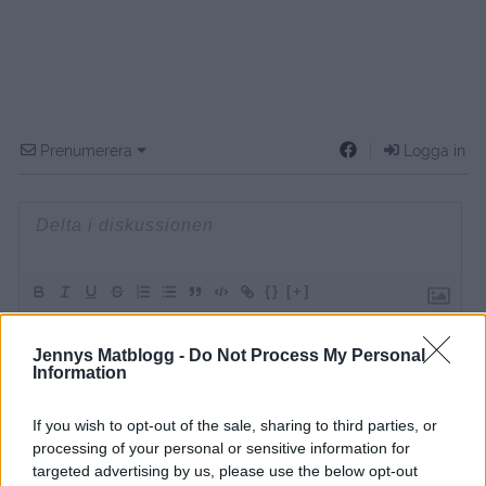
Prenumerera
Logga in
{}
[+]
Jennys Matblogg -
Do Not Process My Personal
Information
1
COMMENT
äldsta
If you wish to opt-out of the sale, sharing to third parties, or
processing of your personal or sensitive information for
targeted advertising by us, please use the below opt-out