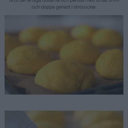
Ta ut de färdiga bullarna och pensla med smält smör
och doppa genast i strösocker.