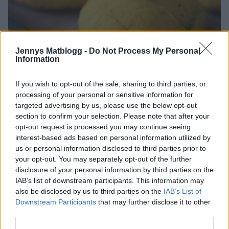
Jennys Matblogg -
Do Not Process My Personal
Information
Det doftar helt ljuvligt i hela huset när man bakar dessa.
Saffran är ju en fantastisk krydda i både matlagning och
If you wish to opt-out of the sale, sharing to third parties, or
bakning.
processing of your personal or sensitive information for
Och detta tycker jag en en rolig variant av lussebulle,
targeted advertising by us, please use the below opt-out
istället för den vanliga traditionella lussebullarna.
section to confirm your selection. Please note that after your
opt-out request is processed you may continue seeing
Baka dem så snart ni får tid ?
interest-based ads based on personal information utilized by
us or personal information disclosed to third parties prior to
your opt-out. You may separately opt-out of the further
1
26 MARS, 2016
disclosure of your personal information by third parties on the
IAB’s list of downstream participants. This information may
also be disclosed by us to third parties on the
IAB’s List of
Downstream Participants
that may further disclose it to other
third parties.