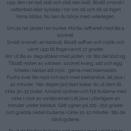
upp den i en kall skål och ställ den kallt, tillsätt smöret (
vattenbad eller kylskåp ) rör om då och då så ingen
hinna bildas. Nu kan du börja med vetedegen.
Smula ner jästen i en bunke. Mortla saffranet med lite a
sockret.
Smält smöret i en kastrull, tillsätt saffran och mjölk och
värm upp till fingervarmt 37 grader.
Rör ut lite av degvätskan med jästen, rör tills det löst sig.
Tillsätt resten av vätskan, sockret kvarg, salt och ägg.
Arbeta i nästan allt mjöl , gärna med bakmaskin.
Pudra över lite mjöl och täck med bakhanduk, låt jäsa i
40 minuter. När degen jäst klart bakar du ut dem till
cirka 30-35 bullar. Använd spritsen och fyll bullarna med
cirka 1 msk av vaniljkrämen Låt jäsa i ytterligare 40
minuter under bakduk. Sätt ugnen på 225- 250 grader
och grädda sedan bullarna i cirka 10-12 minuter- tills de
blivit gyllene.