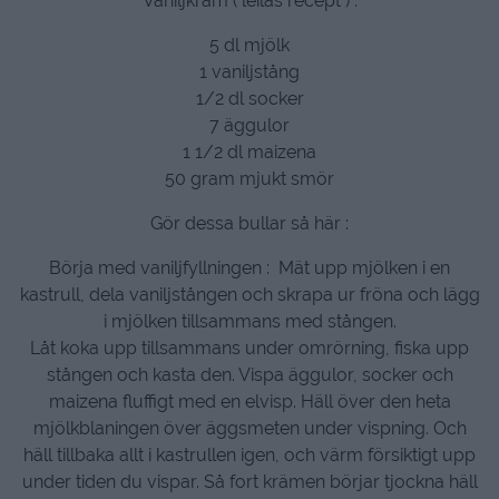
Vaniljkräm ( leilas recept ) :
5 dl mjölk
1 vaniljstång
1/2 dl socker
7 äggulor
1 1/2 dl maizena
50 gram mjukt smör
Gör dessa bullar så här :
Börja med vaniljfyllningen : Mät upp mjölken i en
kastrull, dela vaniljstången och skrapa ur fröna och lägg
i mjölken tillsammans med stången.
Låt koka upp tillsammans under omrörning, fiska upp
stången och kasta den. Vispa äggulor, socker och
maizena fluffigt med en elvisp. Häll över den heta
mjölkblaningen över äggsmeten under vispning. Och
häll tillbaka allt i kastrullen igen, och värm försiktigt upp
under tiden du vispar. Så fort krämen börjar tjockna häll