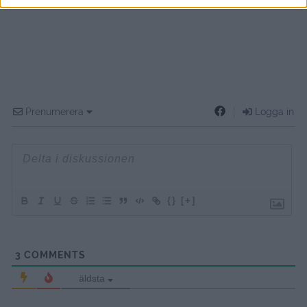
Prenumerera
Logga in
{}
[+]
3
COMMENTS
äldsta