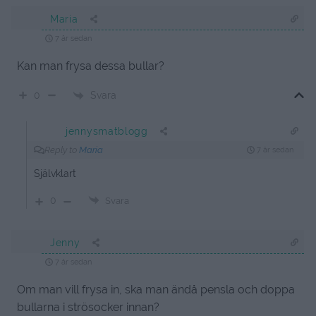
Maria
7 år sedan
Kan man frysa dessa bullar?
Svara
0
jennysmatblogg
Reply to
Maria
7 år sedan
Självklart
0
Svara
Jenny
7 år sedan
Om man vill frysa in, ska man ändå pensla och doppa
bullarna i strösocker innan?