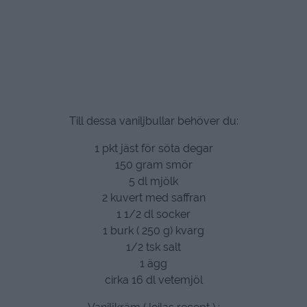
Till dessa vaniljbullar behöver du:
1 pkt jäst för söta degar
150 gram smör
5 dl mjölk
2 kuvert med saffran
1 1/2 dl socker
1 burk ( 250 g) kvarg
1/2 tsk salt
1 ägg
cirka 16 dl vetemjöl