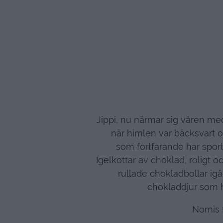
Jippi, nu närmar sig våren me
när himlen var bäcksvart oc
som fortfarande har sportl
Igelkottar av choklad, roligt o
rullade chokladbollar igå
chokladdjur som h
Nomis f