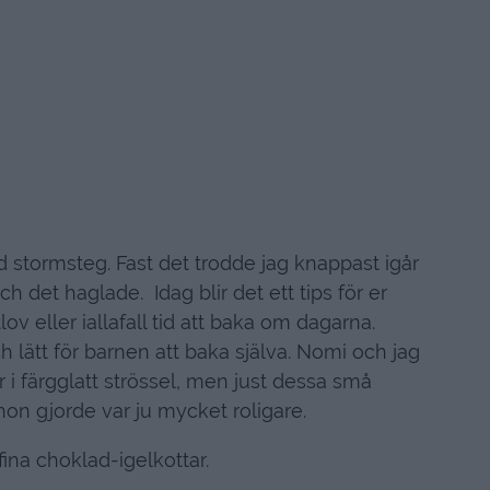
d stormsteg. Fast det trodde jag knappast igår
h det haglade. Idag blir det ett tips för er
ov eller iallafall tid att baka om dagarna.
ch lätt för barnen att baka själva. Nomi och jag
r i färgglatt strössel, men just dessa små
on gjorde var ju mycket roligare.
ina choklad-igelkottar.