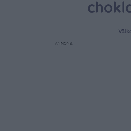
chokl
Välk