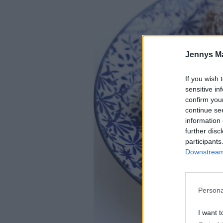
Jennys M
If you wish 
sensitive in
confirm you
continue se
information 
further disc
participants
Downstream 
Persona
I want t