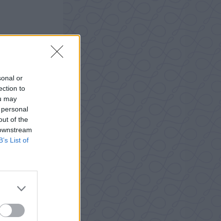
sonal or
ection to
ou may
 personal
out of the
 downstream
B’s List of