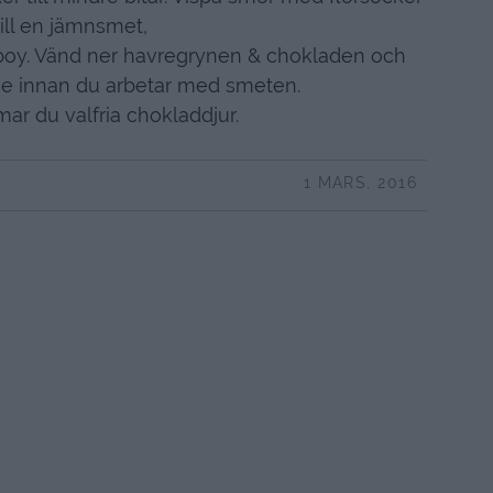
till en jämnsmet,
 oboy. Vänd ner havregrynen & chokladen och
imme innan du arbetar med smeten.
ar du valfria chokladdjur.
1 MARS, 2016