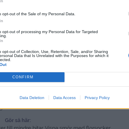
In
o opt-out of the Sale of my Personal Data.
gör du med florsocker och oboý. Prova vetja.
In
 jag med chokladbollssmet:
to opt-out of processing my Personal Data for Targeted
ing.
150 gram smör
In
5 dl havregryn
o opt-out of Collection, Use, Retention, Sale, and/or Sharing
2 dl florsocker
ersonal Data that Is Unrelated with the Purposes for which it
lected.
1 nypa salt
Out
llt kaffe ( eller vatten )
CONFIRM
2 msk kakao
3 msk oboy
gram smält choklad
Data Deletion
Data Access
Privacy Policy
 : kokos eller strössel
Gör så här:
 till mindre bitar. Vispa smör med florsocker