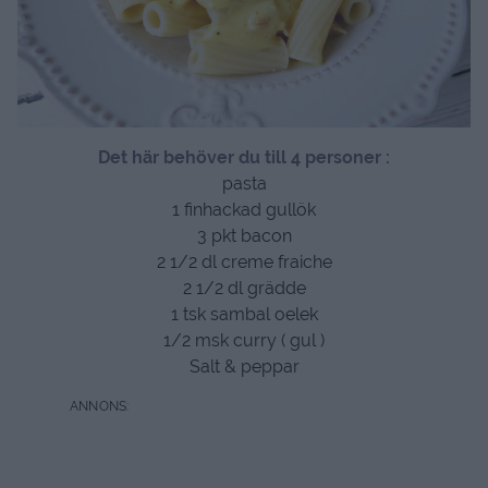
Det här behöver du till 4 personer :
pasta
1 finhackad gullök
3 pkt bacon
2 1/2 dl creme fraiche
2 1/2 dl grädde
1 tsk sambal oelek
1/2 msk curry ( gul )
Salt & peppar