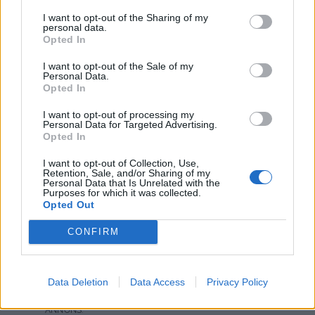
I want to opt-out of the Sharing of my
personal data.
Opted In
I want to opt-out of the Sale of my
Personal Data.
Opted In
I want to opt-out of processing my
Fyra middagstips till
Personal Data for Targeted Advertising.
Opted In
helgen
I want to opt-out of Collection, Use,
Retention, Sale, and/or Sharing of my
Personal Data that Is Unrelated with the
Purposes for which it was collected.
Fredag idag och jag tänkte tipsa om fyra goda middag.
Opted Out
Det blir ett tips med fläskfile, ett med kyckling och ett
CONFIRM
med oxfile & ett med fisk såklart. Klicka på länken över
bilden för att komma till receptet.
Vad gillar ni bäst för middagsrecept, kyckling kött eller
Data Deletion
Data Access
Privacy Policy
kanske fisk ?