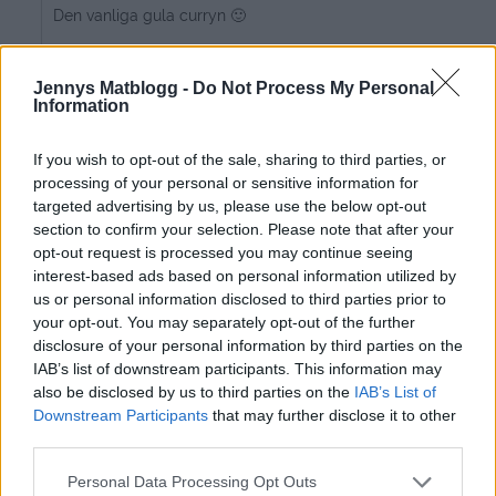
Den vanliga gula curryn 🙂
0
Svara
Jennys Matblogg -
Do Not Process My Personal
Information
Ev
9 år sedan
If you wish to opt-out of the sale, sharing to third parties, or
processing of your personal or sensitive information for
Vart är de fina tallrikarna ifrån? 🙂
targeted advertising by us, please use the below opt-out
section to confirm your selection. Please note that after your
Svara
0
opt-out request is processed you may continue seeing
interest-based ads based on personal information utilized by
us or personal information disclosed to third parties prior to
jennysmatblogg
your opt-out. You may separately opt-out of the further
Reply to
Ev
9 år sedan
disclosure of your personal information by third parties on the
Tror de ör från ullared
IAB’s list of downstream participants. This information may
also be disclosed by us to third parties on the
IAB’s List of
0
Svara
Downstream Participants
that may further disclose it to other
third parties.
Personal Data Processing Opt Outs