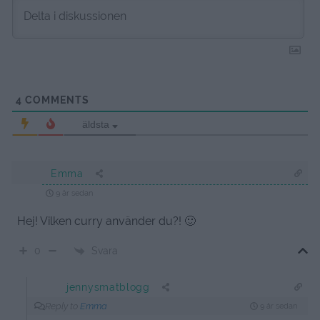
4
COMMENTS
äldsta
Emma
9 år sedan
Hej! Vilken curry använder du?! 🙂
Svara
0
jennysmatblogg
Reply to
Emma
9 år sedan