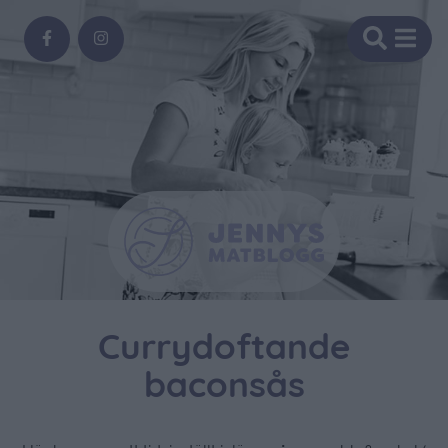
Currydoftande
baconsås