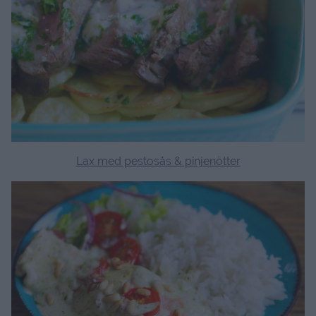
Lax med pestosås & pinjenötter