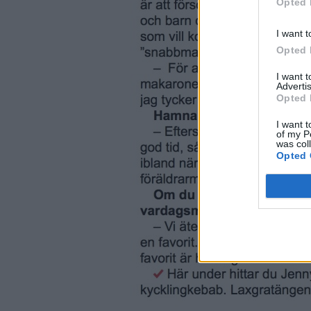
Opted 
I want t
Opted 
I want 
Advertis
Opted 
I want t
of my P
was col
Opted 