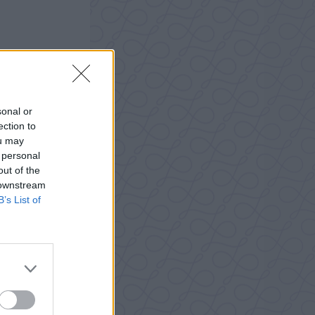
sonal or
ection to
ou may
 personal
out of the
 downstream
B’s List of