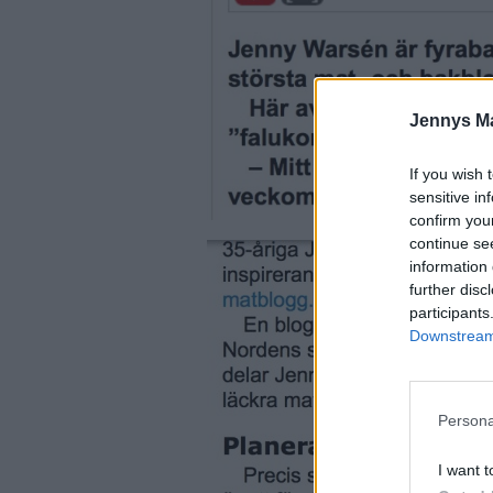
Jennys M
If you wish 
sensitive in
confirm you
continue se
information 
further disc
participants
Downstream 
Persona
I want t