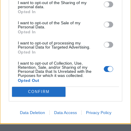
I want to opt-out of the Sharing of my
10 år sedan
personal data.
Opted In
Wow,vilka fina bilder! Vi åker till Thailand i februari. Vi
ska till Phiphi och sen har jag bokat tre nätter på koh
I want to opt-out of the Sale of my
Personal Data.
ngai. Lite osäker på om jag valt rätt ö av koh ngai, koh
Opted In
mook eller koh kradan. Vad tycker du? Vi har tre
I want to opt-out of processing my
tonåringar med oss och hade tänkt att stanna därnere
Personal Data for Targeted Advertising.
fem nätter först men lite osäker på om det blir
Opted In
långtråkigt för tonåringarna? Förövrigt tycker jag att du
I want to opt-out of Collection, Use,
ska strunta i alla bittra kommentarer om din resa och
Retention, Sale, and/or Sharing of my
Personal Data that Is Unrelated with the
njuta till fullo av att kunna resa till detta vackra land!
Purposes for which it was collected.
Opted Out
Fuck jantelagen…. ??
CONFIRM
Svara
0
Data Deletion
Data Access
Privacy Policy