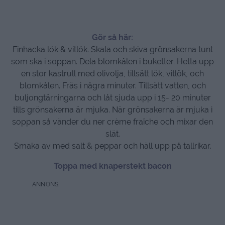
Gör så här:
Finhacka lök & vitlök. Skala och skiva grönsakerna tunt
som ska i soppan. Dela blomkålen i buketter. Hetta upp
en stor kastrull med olivolja, tillsätt lök, vitlök, och
blomkålen. Fräs i några minuter. Tillsätt vatten, och
buljongtärningarna och låt sjuda upp i 15- 20 minuter
tills grönsakerna är mjuka. När grönsakerna är mjuka i
soppan så vänder du ner crème fraîche och mixar den
slät.
Smaka av med salt & peppar och häll upp på tallrikar.
Toppa med knaperstekt bacon