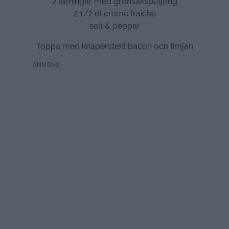
2 tärningar med grönsaksbuljong
2 1/2 dl creme fraiche
salt & peppar
Toppa med knaperstekt bacon och timjan