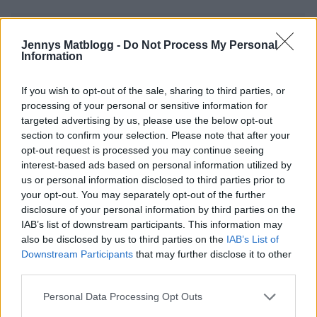
Sofia
Jennys Matblogg -
Do Not Process My Personal
10 år sedan
Information
Hej!
Vi är jättesugna på att åka till Thailand, verkar vara så
If you wish to opt-out of the sale, sharing to third parties, or
processing of your personal or sensitive information for
vackert! Jag skulle vilja höra om du skulle
targeted advertising by us, please use the below opt-out
rekommendera att åka trots att vi har barn med jordnöt
section to confirm your selection. Please note that after your
och soya protein allergi. Jag är så rädd att något skulle
opt-out request is processed you may continue seeing
hända då vi har varit på resor till bla Cypern, Turkiet
interest-based ads based on personal information utilized by
och Grekland och det här med allergi har inte alltid
us or personal information disclosed to third parties prior to
your opt-out. You may separately opt-out of the further
tagits på allvar.. Är maten baserad på jordnöts eller
disclosure of your personal information by third parties on the
soya olja?
IAB’s list of downstream participants. This information may
Tack på förhand!
also be disclosed by us to third parties on the
IAB’s List of
Downstream Participants
that may further disclose it to other
Svara
0
third parties.
Personal Data Processing Opt Outs
Liselotte