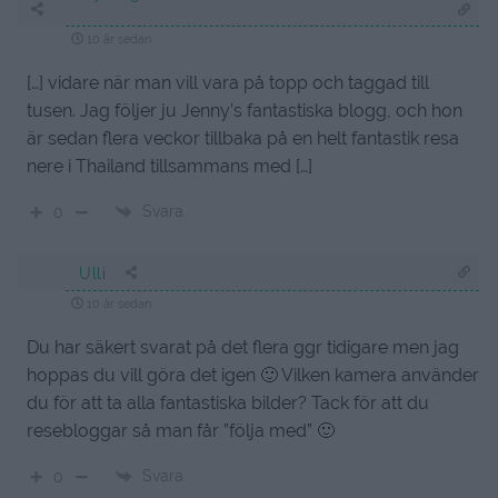
10 år sedan
[…] vidare när man vill vara på topp och taggad till
tusen. Jag följer ju Jenny’s fantastiska blogg, och hon
är sedan flera veckor tillbaka på en helt fantastik resa
nere i Thailand tillsammans med […]
Svara
0
Ulli
10 år sedan
Du har säkert svarat på det flera ggr tidigare men jag
hoppas du vill göra det igen 🙂 Vilken kamera använder
du för att ta alla fantastiska bilder? Tack för att du
resebloggar så man får ”följa med” 🙂
Svara
0