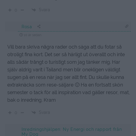
Svara
0
Rosa
10 år sedan
Vill bara skriva några rader och säga att du fotar så
otroligt fina kort. Det ser så härligt ut överallt och inte
alls sådär trångt o turistigt som jag tänker mig. Har
själv aldrig varit i Tailand men blir onekligen väldigt
sugen på en resa när jag ser allt fint. Du skulle kunna
extraknäcka som rese-säljare 🙂 Ha en fortsatt skön
semester o tack för all inspiration vad gäller resor, mat,
bak o inredning. Kram
Svara
0
Inredningshjälpen: Ny Energi och rapport från
My Dog