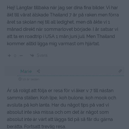
Hej! Längtar tillbaka när jag ser dina fina bilder. Vi har
åkt till vårat älskade Thailand 7 år på raken men förra
året sa skolan nej till all ledighet, men då åkte vi 1
månad direkt när sommarlovet började. I år satsar vi
att ta en roadtrip i USA 1 mån juni juli. Men Thailand
kommer alltid ligga mig varmast om hjärtat.
Svara
0
Marie
10 år sedan
Är så roligt att följa er resa för vi åker v 7 till nästan
samma ställen. Koh lipe, koh bulone, koh mook och
avsluta på koh lanta. Har du något tips på vad vi
absolut inte ska missa och om det är något som
absolut inte är värt att lägga tid på så får du gärna
berätta. Fortsatt trevlig resa.