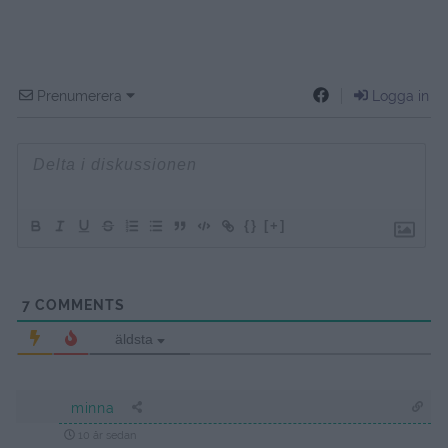
Prenumerera
Logga in
{}
[+]
7
COMMENTS
äldsta
minna
10 år sedan