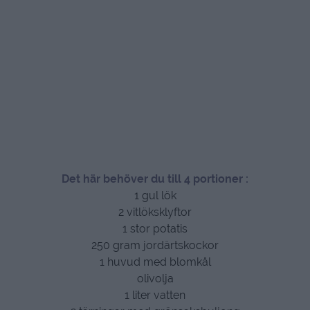
Det här behöver du till 4 portioner :
1 gul lök
2 vitlöksklyftor
1 stor potatis
250 gram jordärtskockor
1 huvud med blomkål
olivolja
1 liter vatten